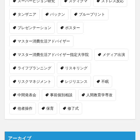
スーパービジョン研究
スティグマ
ストレス反応
タンザニア
パックン
ブループリント
プレゼンテーション
ポスター
マスター消費生活アドバイザー
マスター消費生活アドバイザー指定大学院
メディア出演
ライフプランニング
リスキリング
リスクマネジメント
レジリエンス
不眠
中間発表会
事前個別相談
人間教育学専攻
他者操作
保育
修了式
アーカイブ