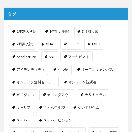
タグ
1年制大学院
1年生大学院
3月期入試
7月期入試
GNAT
J-FLEC
LGBT
openlecture
SNS
アーキビスト
アイデンティティ
うつ病
オープンキャンパス
オンライン無料セミナー
オンライン説明会
ガイダンス
カミングアウト
カリキュラム
キャリア
さくら中学校
シンポジウム
スーパー
スーパービジョン