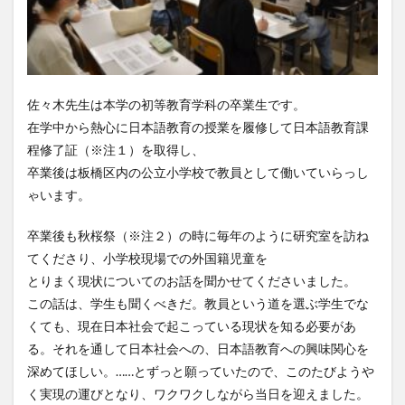
佐々木先生は本学の初等教育学科の卒業生です。
在学中から熱心に日本語教育の授業を履修して日本語教育課
程修了証（※注１）を取得し、
卒業後は板橋区内の公立小学校で教員として働いていらっし
ゃいます。
卒業後も秋桜祭（※注２）の時に毎年のように研究室を訪ね
てくださり、小学校現場での外国籍児童を
とりまく現状についてのお話を聞かせてくださいました。
この話は、学生も聞くべきだ。教員という道を選ぶ学生でな
くても、現在日本社会で起こっている現状を知る必要があ
る。それを通して日本社会への、日本語教育への興味関心を
深めてほしい。……とずっと願っていたので、このたびようや
く実現の運びとなり、ワクワクしながら当日を迎えました。