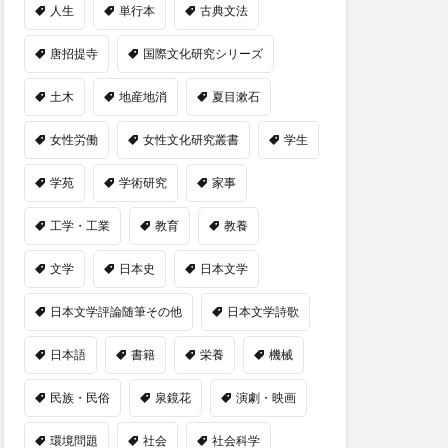
人生
単行本
古典文法
唐招提寺
国際文化研究シリーズ
土木
地産地消
夏目漱石
女性労働
女性文化研究叢書
学生
学苑
学術研究
家事
工学・工業
教育
教養
文学
日本史
日本文学
日本文学評論随筆その他
日本文学詩歌
日本語
書籍
栄養
機械
民族・民俗
泉鏡花
演劇・映画
環境問題
社会
社会科学