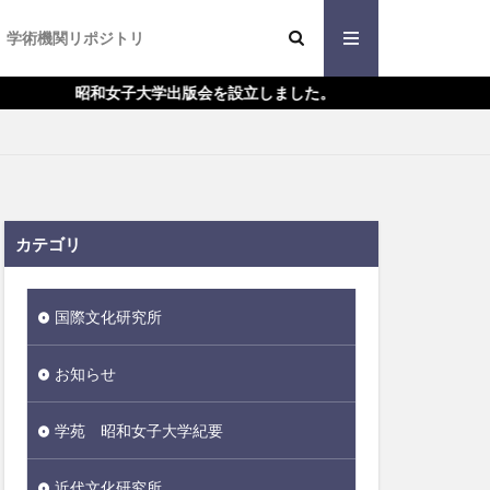
学術機関リポジトリ
昭和女子大学出版会を設立しました。
カテゴリ
単行本
女性労働
日本史
国際文化研究所
機械
民族・民俗
お知らせ
評論随筆その他
学苑 昭和女子大学紀要
近代文化研究所