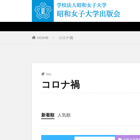
カテゴリー
HOME
コロナ禍
タグ
キャリア
コ
TAG
古典文法
唐
コロナ禍
女性文化研究叢書
日本文学
日
泉鏡花
演劇
新着順
人気順
語学
近代文
女性文化研