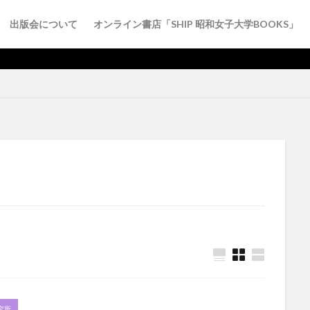
出版会について
オンライン書店「SHIP 昭和女子大学BOOKS」
ロナ禍
ブックレット
リポジトリ
一般教養書
中国
人生
招提寺
国際文化研究シリーズ
土木
地産地消
夏目漱石
学生
学苑
家事
工学・工業
教育
教養
文学
本文学評論随筆その他
日本文学詩歌
日本語
書籍
栄養
・映画
環境問題
社会
社会科学
芸術・生活
英米文学
化研究叢書
食育
学術研究
紀要
検索
究所