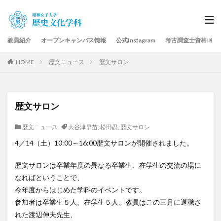
教員紹介
オープンキャンパス情報
公式Instagram
考古調査士資格につ
HOME
歴文ニュース
歴文サロン
歴文サロン
歴文ニュース
大谷津早苗
,
松田忍
,
歴文サロン
4／14（土）10:00～16:00歴文サロンが開催されました。
歴文サロンは卒業年度の異なる卒業生、在学生の交流の場に
なればということで、
今年度からはじめた学科のイベントです。
参加者は卒業生５人、在学生５人、教員はこの三月に退職さ
れた渡辺伸夫先生、