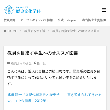
教員紹介
オープンキャンパス情報
公式Instagram
考古調査士資格につ
HOME
教員よもやま話
教員を目指す学生へのオススメ図書
教員を目指す学生へのオススメ図書
教員よもやま話
松田忍
こんにちは、近現代史担当の松田忍です。歴史系の教員を目
指す学生にとって必読といっても良い本をご紹介いたしま
す。
成田 龍一『近現代日本史と歴史学―― 書き替えられてきた過
去』（中公新書、2012年）