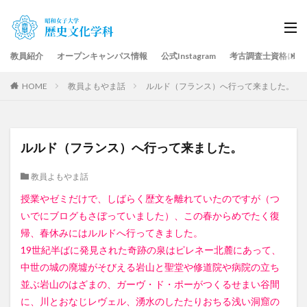
教員紹介
オープンキャンパス情報
公式Instagram
考古調査士資格につ
HOME
教員よもやま話
ルルド（フランス）へ行って来ました。
ルルド（フランス）へ行って来ました。
教員よもやま話
授業やゼミだけで、しばらく歴文を離れていたのですが（つ
いでにブログもさぼっていました）、この春からめでたく復
帰、春休みにはルルドへ行ってきました。
19世紀半ばに発見された奇跡の泉はピレネー北麓にあって、
中世の城の廃墟がそびえる岩山と聖堂や修道院や病院の立ち
並ぶ岩山のはざまの、ガーヴ・ド・ポーがつくるせまい谷間
に、川とおなじレヴェル、湧水のしたたりおちる浅い洞窟の