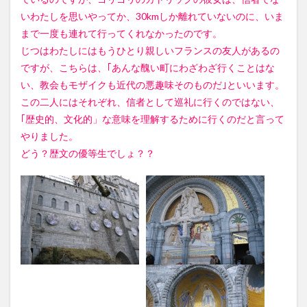
いわたしを思いやってか、30kmしか離れていないのに、いま
まで一度も連れて行ってくれなかったのです。
じつはわたしにはもうひとり親しいフランスの友人があるの
ですが、こちらは、｢あんな醜い町にわざわざ行くことはな
い、教会もモザイクも近代の悪趣味そのものだ｣といいます。
この二人にはそれぞれ、信者として巡礼に行くのではない、
｢歴史的、文化的」な意味を理解するために行くのだと言って
やりました。
どう？歴文の優等生でしょ？？