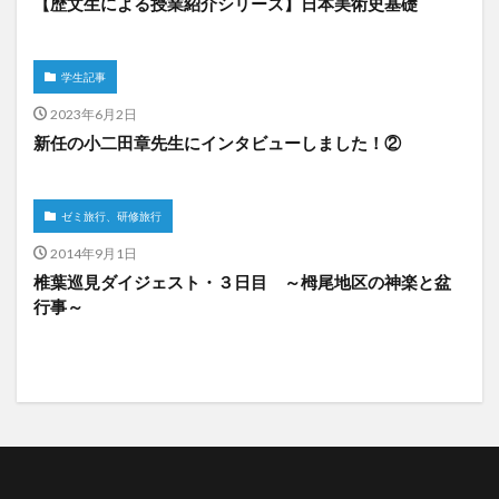
【歴文生による授業紹介シリーズ】日本美術史基礎
学生記事
2023年6月2日
新任の小二田章先生にインタビューしました！②
ゼミ旅行、研修旅行
2014年9月1日
椎葉巡見ダイジェスト・３日目 ～栂尾地区の神楽と盆
行事～