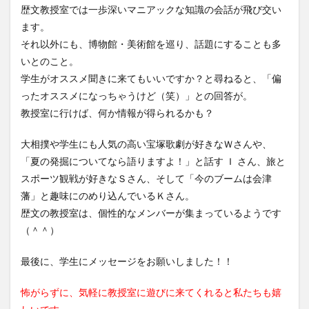
歴文教授室では一歩深いマニアックな知識の会話が飛び交い
ます。
それ以外にも、博物館・美術館を巡り、話題にすることも多
いとのこと。
学生がオススメ聞きに来てもいいですか？と尋ねると、「偏
ったオススメになっちゃうけど（笑）」との回答が。
教授室に行けば、何か情報が得られるかも？
大相撲や学生にも人気の高い宝塚歌劇が好きなＷさんや、
「夏の発掘についてなら語りますよ！」と話す Ｉ さん、旅と
スポーツ観戦が好きなＳさん、そして「今のブームは会津
藩」と趣味にのめり込んでいるＫさん。
歴文の教授室は、個性的なメンバーが集まっているようです
（＾＾）
最後に、学生にメッセージをお願いしました！！
怖がらずに、気軽に教授室に遊びに来てくれると私たちも嬉