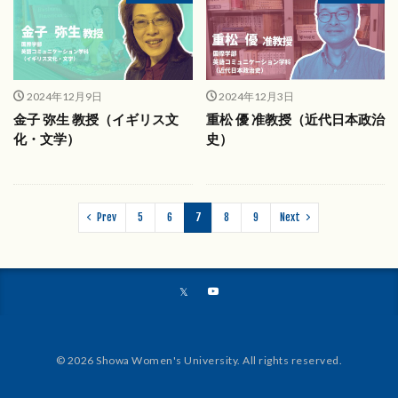
2024年12月9日
2024年12月3日
金子 弥生 教授（イギリス文
重松 優 准教授（近代日本政治
化・文学）
史）
Prev
5
6
7
8
9
Next
© 2026 Showa Women's University. All rights reserved.