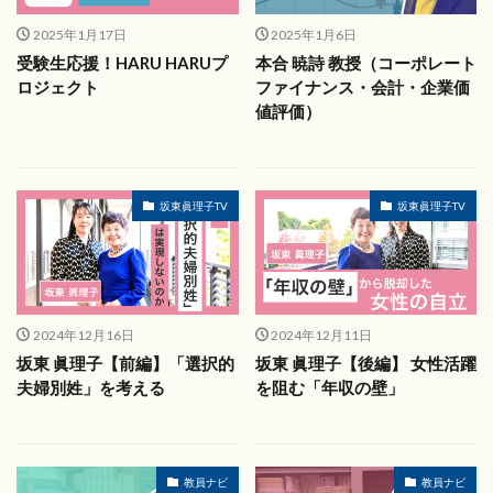
2025年1月17日
2025年1月6日
受験生応援！HARU HARUプ
本合 暁詩 教授（コーポレート
ロジェクト
ファイナンス・会計・企業価
値評価）
坂東眞理子TV
坂東眞理子TV
2024年12月16日
2024年12月11日
坂東 眞理子【前編】「選択的
坂東 眞理子【後編】 女性活躍
夫婦別姓」を考える
を阻む「年収の壁」
教員ナビ
教員ナビ