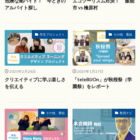
危険な闇バイト！ 今どきの
エコツーリズム対決！ 飯能
アルバイト探し
市 vs 檜原村
学生プロジェクト
その他、番組
2025年2月28日
2025年1月27日
クリエイティブに学ぶ楽しさ
「teleBIJOn」が秋桜祭（学
を伝える
園祭）をレポート
その他、番組
教員ナビ