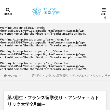
カテゴリー
タグ
Warning
: Undefined array key 0 in
/home/xb235947/swu.ac.jp/public_html/content.swu.ac.jp/wp-
content/themes/the-thor/inc/front/breadcrumb.php
on line
87
2022
2023
2024
2025
2026
DDP
Warning
: Attempt to read property "parent" on null in
KF
NEWS
STUDENTS OF THE YEAR
/home/xb235947/swu.ac.jp/public_html/content.swu.ac.jp/wp-
content/themes/the-thor/inc/front/breadcrumb.php
on line
89
Temple University Japan Campus（TUJ）
Warning
: Attempt to read property "cat_ID" on null in
/home/xb235947/swu.ac.jp/public_html/content.swu.ac.jp/wp-
The British School in Tokyo（BST）
UQ
アルカラ
content/themes/the-thor/inc/front/breadcrumb.php
on line
96
Warning
: Attempt to read property "cat_ID" on null in
アルカラ大学
アルカラ大学あるかリングア
/home/xb235947/swu.ac.jp/public_html/content.swu.ac.jp/wp-
content/themes/the-thor/inc/front/breadcrumb.php
on line
96
アンバサダー
イベント
インターンシップ
HOME
第7期生・フランス留学便り ～アンジェ・カトリック大学 
インターンシップ・就職活動
オーストラリア
オーストラリア（UQ)
オープンキャンパス
オフライン授業
お正月
お茶会
カーン
第7期生・フランス留学便り ～アンジェ・カト
カーン・ノルマンディー大学Carré international留学
リック大学 9月編～
カヤグム体験
キャリア
キャンパスライフ