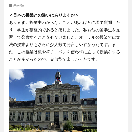
未分類
クイーンズランド
コンテスト
シンポジウム
＜日本の授業との違いはありますか＞
スケジュール
スピーチコンテスト
スペイン
あります。授業中わからないことがあればその場で質問した
スペイン・アルカラ大学Alcalingua留学
スペイントレド
り、学生が積極的であると感じました。私も他の留学生を見
スペインバルセロナ
スペインマドリード
習って発言することを心がけました。オーラルの授業では文
スペイン留学
スペイン語
ソウル女子大学校
法の授業よりもさらに少人数で発言しやすかったです。ま
ソウル女子大学校留学
ダーラナ大学留学
た、この授業は机や椅子、ペンを使わずに立って授業をする
ことが多かったので、参加型で楽しかったです。
ダブル・ディグリー・プログラム
テンプル大学ジャパン(TUJ)
ドイツ
ニュース
フランス
フランス留学
ベトナム
ベトナム国家大学
ベトナム国家大学ハノイ人文社会科学大学留学
ベトナム航空
ベトナム観光
ベトナム語
ポーラ美術館
ボストン留学
ボランティア
ボランティア活動
ライプツィヒ
ライプツィヒ大学附属ドイツ語学校interDaF留学