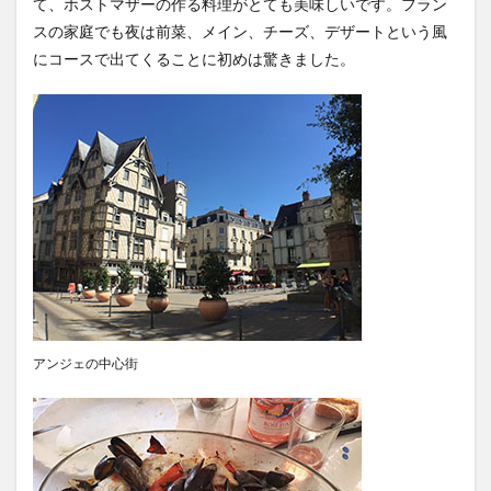
て、ホストマザーの作る料理がとても美味しいです。フラン
スの家庭でも夜は前菜、メイン、チーズ、デザートという風
文化体験
日中韓プログラム
日本
にコースで出てくることに初めは驚きました。
昭和ボストン
昭和ボストン・University留学
昭和女子大学
昭和女子大学国際学部
昭和女子大学国際学部国際学科
時間割
東明学林
東海大学
比較社会論
淑明女子大学校
淑明女子大学校留学
特別講座
特別講演
特別講義
現地レポート
産学交流会
留学
留学プログラム
留学レポート
留学体験談
留学出発式
留学生
秋桜祭
秋桜際
箱根湯本
華東師範大学
華東師範大学留学
西江大学校
西江大学校留学
言語交流会
アンジェの中心街
話してみよう韓国語
語学堂
誠信女子大学校
誠信女子大学校留学
課外活動
金泰植先生
長期休暇
集会
韓国
韓国現代史
韓国留学
韓国社会研究
韓国語