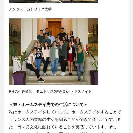
レポート
ワルシャワ大学留学
上海交通大学
アンジェ・カトリック大学
上海交通大学留学
上海外国語大学
中国
中国留学
中国語
交換・私費認定留学
交流会
人見杯英語スピーチコンテスト
企業
体験授業
保護者懇談会
優勝
入賞
公開講座
内定者報告会
冬休み
出発
初月レポート
卒業式
卒業生
博物館
受賞
受験生へのメッセージ
台湾
国際・地域研究
国際交流
国際学科
国際学科協定校留学学生
国際学部
国際学部国際学科
夏季休暇
9月の担任教師、モニトリス(指導員)とクラスメイト
外部講師
季節学期
学寮
学寮研修
学生
＜寮・ホームステイ先での生活について＞
学生の声
学生特集
学科イベント
学科説明会
私はホームステイをしています。ホームステイをすることで
学食
寮生活
就職活動
履修科目
懇談会
フランス人の実際の生活を知ることができて楽しいです。ま
成績優等賞受賞
授業紹介
授業風景
掲載情報
た、日々異文化に触れていることを実感しています。そし
撮影風景
教員からのメッセージ
教員紹介