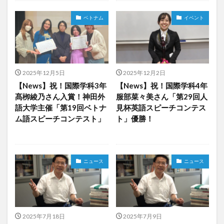
レポート
ワルシャワ大学留学
上海交通大学
ベトナム
イベント
上海交通大学留学
上海外国語大学
中国
中国留学
中国語
交換・私費認定留学
交流会
人見杯英語スピーチコンテスト
企業
体験授業
2025年12月5日
2025年12月2日
保護者懇談会
優勝
入賞
公開講座
【News】祝！国際学科3年
【News】祝！国際学科4年
内定者報告会
冬休み
出発
初月レポート
髙栁綾乃さん入賞！神田外
服部菜々美さん「第29回人
卒業式
卒業生
博物館
受賞
語大学主催「第19回ベトナ
見杯英語スピーチコンテス
ム語スピーチコンテスト」
ト」優勝！
受験生へのメッセージ
台湾
国際・地域研究
国際交流
国際学科
国際学科協定校留学学生
国際学部
国際学部国際学科
夏季休暇
ニュース
ニュース
外部講師
季節学期
学寮
学寮研修
学生
学生の声
学生特集
学科イベント
学科説明会
学食
寮生活
就職活動
履修科目
懇談会
成績優等賞受賞
授業紹介
授業風景
掲載情報
2025年7月18日
2025年7月9日
撮影風景
教員からのメッセージ
教員紹介