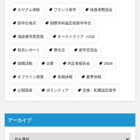
カヤグム体験
フランス留学
保護者懇談会
留学出発式
国際学科協定校留学学生
成績優等賞受賞
オーストラリア（UQ)
初月レポート
寮生活
産学交流会
就職活動
企業
内定者報告会
2026
オフライン授業
長期休暇
夏季休暇
公開講座
ボランティア
交換・私費認定留学
アーカイブ