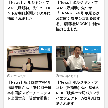
【News】ボルジギン・フ
【News】ボルジギン・フ
文化体験
日中韓プログラム
日本
スレ（呼斯勒）先生のコメ
スレ（呼斯勒）先生が
ントが朝日新聞デジタルに
『TRANSIT 68号 草原と砂
昭和ボストン
昭和ボストン・University留学
掲載されました
漠に吹く風 モンゴルを旅す
昭和女子大学
昭和女子大学国際学部
る』 (講談社MOOK)に制作
昭和女子大学国際学部国際学科
時間割
東明学林
協力しました
東海大学
比較社会論
淑明女子大学校
淑明女子大学校留学
特別講座
特別講演
中国
ニュース
特別講義
現地レポート
産学交流会
留学
留学プログラム
留学レポート
留学体験談
留学出発式
留学生
秋桜祭
秋桜際
箱根湯本
華東師範大学
華東師範大学留学
2025年2月13日
2025年1月31日
西江大学校
西江大学校留学
言語交流会
【News】祝！国際学科4年
【News】ボルジギン・フ
話してみよう韓国語
語学堂
誠信女子大学校
福嶋美咲さん「第42回全日
スレ（呼斯勒）先生監修の
本中国語スピーチコンテス
NHK「映像の世紀バタフラ
誠信女子大学校留学
課外活動
金泰植先生
ト全国大会」奨励賞受賞！
イエフェクト」が2月3日放
長期休暇
集会
韓国
韓国現代史
送されます
韓国留学
韓国社会研究
韓国語