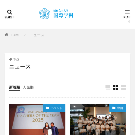
カテゴリー
タグ
HOME
ニュース
2022
2023
2024
2025
2026
DDP
KF
NEWS
STUDENTS OF THE YEAR
TAG
Temple University Japan Campus（TUJ）
ニュース
The British School in Tokyo（BST）
UQ
アルカラ
アルカラ大学
アルカラ大学あるかリングア
新着順
人気順
アンバサダー
イベント
インターンシップ
インターンシップ・就職活動
オーストラリア
オーストラリア（UQ)
オープンキャンパス
イベント
中国
オフライン授業
お正月
お茶会
カーン
カーン・ノルマンディー大学Carré international留学
カヤグム体験
キャリア
キャンパスライフ