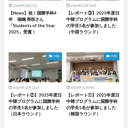
2026年2月27日
2025年12月16日
クイーンズランド
コンテスト
シンポジウム
【News】祝！国際学科4
【レポート③】2025年度日
スケジュール
スピーチコンテスト
スペイン
年 福嶋 美咲さん
中韓プログラムに国際学科
スペイン・アルカラ大学Alcalingua留学
スペイントレド
「Students of the Year
の学生5名が参加しました
2025」受賞！
（中国ラウンド）
スペインバルセロナ
スペインマドリード
スペイン留学
スペイン語
ソウル女子大学校
ソウル女子大学校留学
ダーラナ大学留学
中国
中国
ダブル・ディグリー・プログラム
テンプル大学ジャパン(TUJ)
ドイツ
ニュース
フランス
フランス留学
ベトナム
ベトナム国家大学
2025年12月12日
2025年12月9日
ベトナム国家大学ハノイ人文社会科学大学留学
【レポート②】2025年度日
【レポート①】2025年度日
中韓プログラムに国際学科
中韓プログラムに国際学科
ベトナム航空
ベトナム観光
ベトナム語
の学生5名が参加しました
の学生5名が参加しました
ポーラ美術館
ボストン留学
ボランティア
（日本ラウンド）
（韓国ラウンド）
ボランティア活動
ライプツィヒ
ライプツィヒ大学附属ドイツ語学校interDaF留学