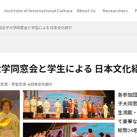
Institute of International Culture About Us
Researchers
P
和女子大学同窓会と学生による 日本文化紹介
学同窓会と学生による 日本文化
民交流・学生交流
,
ж日本文化紹介
各参加
子大同
生流能
て豪華
総勢24