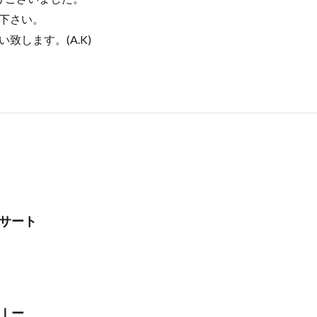
下さい。
致します。(A.K)
サート
Ⅰー