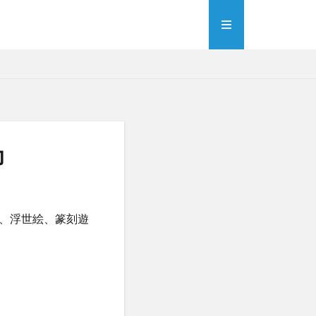
印
、浮世絵、篆刻遊