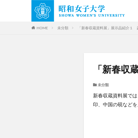
HOME
未分類
「新春収蔵資料展」展示品紹介１ 
「新春収
未分類
新春収蔵資料展では
印、中国の硯などを