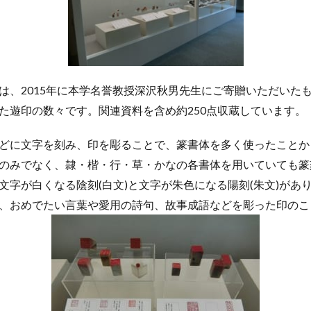
は、2015年に本学名誉教授深沢秋男先生にご寄贈いただいた
た遊印の数々です。関連資料を含め約250点収蔵しています。
どに文字を刻み、印を彫ることで、篆書体を多く使ったことから
のみでなく、隷・楷・行・草・かなの各書体を用いていても篆
文字が白くなる陰刻(白文)と文字が朱色になる陽刻(朱文)があり
、おめでたい言葉や愛用の詩句、故事成語などを彫った印のこ