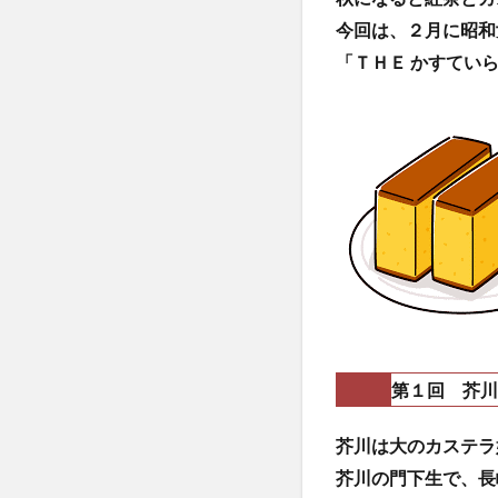
今回は、２月に昭和
「ＴＨＥ かすてい
第１回 芥川
芥川は大のカステラ
芥川の門下生で、長