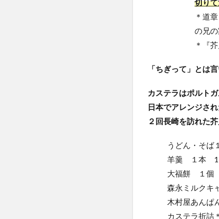
切りて
＊道章
の兄の
＊『芥
「ちぎって」とは言
カステラはポルトガ
日本でアレンジされ
２回長崎を訪れた芥
うどん・そば
羊羹 １本 1
大福餅 １個 
森永ミルクキャ
木村屋あんぱ
カステラ折詰