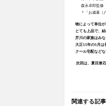
森永卓郎監修『
＊「お歳暮（八
物によって単位が
とても上品で、結
芥川の家族はみな
大正
11
年の
5
月は
クール宅配などな
次回は、夏目漱
関連する記事