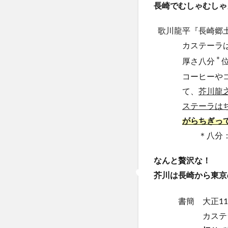
長崎でむしゃむしゃ
歌川龍平『長崎郷土
カステーラ
＊
厚さ八分
コーヒーや
て、
芥川龍
ステーラは
がらちぎっ
＊八分：一
なんと贅沢な！
芥川は長崎から東京
書簡 大正1
カステ