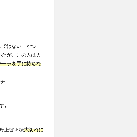
ろではない．かつ
いたが、この人はカ
テーラを手に持ちな
ンチ
す。
母上皆々様
大切れに