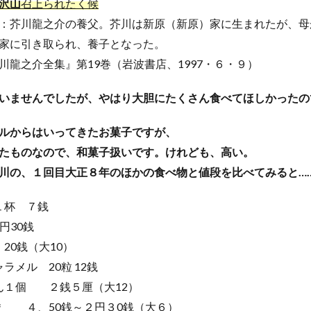
沢山
召上られたく候
：芥川龍之介の養父。芥川は新原（新原）家に生まれたが、母
家に引き取られ、養子となった。
川龍之介全集』第19巻（岩波書店、1997・６・９）
いませんでしたが、やはり大胆にたくさん食べてほしかったの
ルからはいってきたお菓子ですが、
たものなので、和菓子扱いです。けれども、高い。
川の、１回目大正８年のほかの食べ物と値段を比べてみると…
１杯 ７銭
円30銭
20銭（大10）
ラメル 20粒 12銭
ん１個 ２銭５厘（大12）
＊ ４、50銭～２円３0銭（大６）