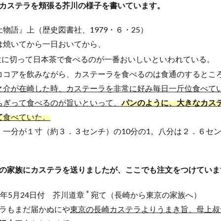
カステラを頬張る芥川の様子を書いています。
物語』上（歴史図書社、1979・６・25）
は焼いてから一日おいてから、
位に切って日本茶で食べるのが一番おいしいといわれている。
ココアを飲みながら、カステーラを食べるのは食通のするとこ
之介が在崎した時、カステーラを非常に好み毎日一斤位食べて
ちぎって食べるのが旨いといって、
パンのように、大きなカス
て
食べていた。
分が１寸（約３．３センチ）の10分の1。八分は２．６セ
の家族にカステラを送りましたが、
ここでも注文をつけていま
＊
1年5月24日付 芥川道章
宛て（長崎から東京の家族へ）
ラもまだ届かぬにや
東京の長崎カステラよりうまき旨、母上叔