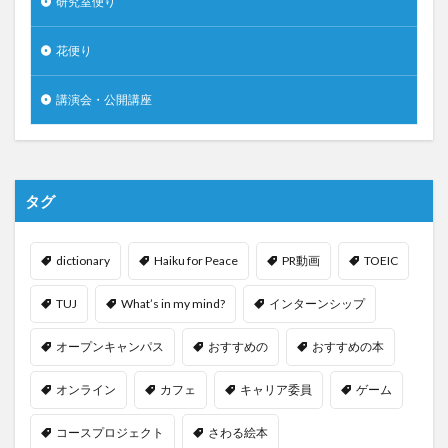
研究室便り
花便り
講演会・公開講座
タグ
dictionary
Haiku for Peace
PR動画
TOEIC
TUJ
What’s in my mind?
インターンシップ
オープンキャンパス
おすすめの
おすすめの本
オンライン
カフェ
キャリア委員
ゲーム
コースプロジェクト
さわる絵本