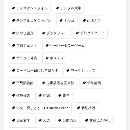
ディスタンスライン
テンプル大学
テンプル大学ジャパン
トルコ
にほんご
ひつじ書房
ブックリレー
ブログスタッフ
プロジェクト
ペーパータワーゲーム
ポスター発表
ボストン
ローマは一日にして成らず
ワークショップ
下馬図書館
世田谷区立図書館
伝統芸能
体験授業
作家
俳句
俳句，黛まどか，Haiku for Peace
個別相談
児童文学
入選
公開講座
共通点さがし