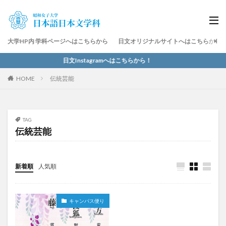
大学HP内 学科ページへはこちらから
日文オリジナルサイトへはこちらから
日文Instagramへはこちらから！
HOME
伝統芸能
TAG
伝統芸能
新着順
人気順
キャンパス便り