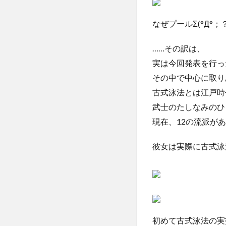
なぜプールΣ(°Д°；
……その訳は、
実は今回発表を行っ
その中で中心に取り
古式泳法とは江戸時
武士のたしなみのひ
現在、12の流派が
彼女は実際に古式泳
初めて古式泳法の実技