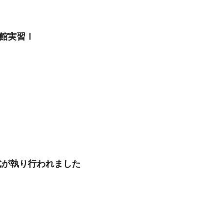
館実習Ⅰ
業式が執り行われました