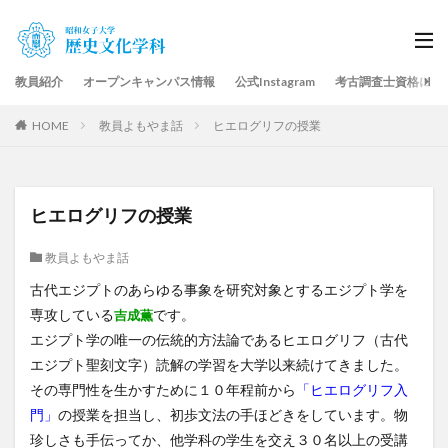
教員紹介
オープンキャンパス情報
公式Instagram
考古調査士資格につ
HOME
教員よもやま話
ヒエログリフの授業
ヒエログリフの授業
教員よもやま話
古代エジプトのあらゆる事象を研究対象とするエジプト学を
専攻している
です。
吉成薫
エジプト学の唯一の伝統的方法論であるヒエログリフ（古代
エジプト聖刻文字）読解の学習を大学以来続けてきました。
その専門性を生かすために１０年程前から
「ヒエログリフ入
門」
の授業を担当し、初歩文法の手ほどきをしています。物
珍しさも手伝ってか、他学科の学生を交え３０名以上の受講