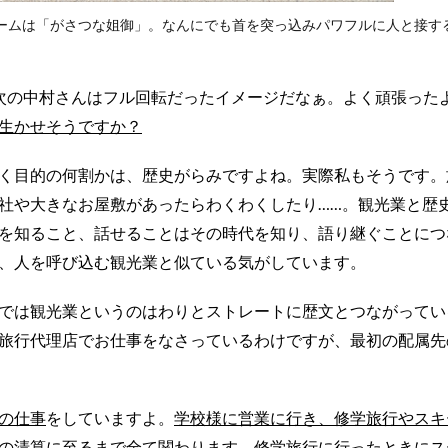
ームは「がさつな姐御」。なんにでも首を突っ込みパワフルに人と接す
次の中村さんはフル回転だったイメージだなぁ。よく頑張った
生かせそうですか？
く目的の何割かは、歴史がらみですよね。実際私もそうです。
社や大きなお屋敷があったらわくわくしたり……。観光業と歴
を知ること、話せることはその時代を知り、語り継ぐことにつ
、人を呼び込む観光業と似ている気がしています。
では観光業というのはわりとストレートに歴文とつながってい
旅行代理店でお仕事をなさっているわけですが、最初の配属先
の仕事
をしていますよ。
学校様に営業に行き、修学旅行やスキ
の清算に至るまで全て関わります
。修学旅行に行ったときにス