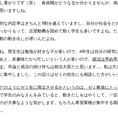
し暑がりです（笑） 春就職がどうなるか分かりませんが、体
思いますしね。
的な内定率はきちんと9割を越えていますし、自分が社会をど
っかりもって、志望動機を固めて動く学生も多いですよね。た
動の動き出しが遅いんだよね。
ね。歴文生は勉強が好きな子が多いので、4年生は自分の研究
あと、多趣味だから忙しいという人が多いので、
就活は早め早
す
。卒論と就活の掛け持ちは相当大変だと思います…。私は片
に集中しました。この辺りはゼミの先生にも相談した方がいい
どのようにゼミ生に両立させるかというのは、ゼミ教員にとっ
で学生のみなさんをみていると、動きだしをはやくして、一定
のが大事なような気がします。もちろん希望業種が集中する期
…。