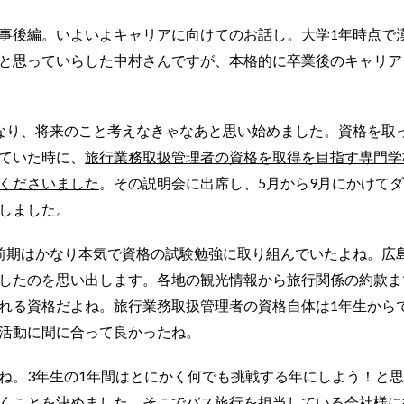
事後編。いよいよキャリアに向けてのお話し。大学1年時点で
と思っていらした中村さんですが、本格的に卒業後のキャリア
なり、将来のこと考えなきゃなあと思い始めました。資格を取
ていた時に、
旅行業務取扱管理者の資格を取得を目指す専門学
くださいました
。その説明会に出席し、5月から9月にかけて
しました。
前期はかなり本気で資格の試験勉強に取り組んでいたよね。広
したのを思い出します。各地の観光情報から旅行関係の約款ま
れる資格だよね。旅行業務取扱管理者の資格自体は1年生から
活動に間に合って良かったね。
ね。3年生の1年間はとにかく何でも挑戦する年にしよう！と
くことを決めました
。そこで
バス旅行を担当している会社様に