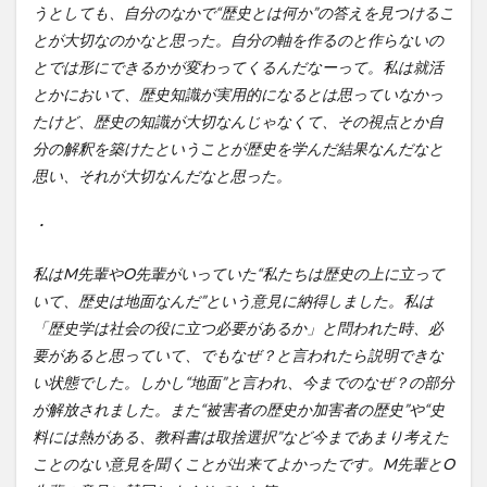
うとしても、自分のなかで“歴史とは何か”の答えを見つけるこ
とが大切なのかなと思った。自分の軸を作るのと作らないの
とでは形にできるかが変わってくるんだなーって。私は就活
とかにおいて、歴史知識が実用的になるとは思っていなかっ
たけど、歴史の知識が大切なんじゃなくて、その視点とか自
分の解釈を築けたということが歴史を学んだ結果なんだなと
思い、それが大切なんだなと思った。
・
私はM先輩やO先輩がいっていた“私たちは歴史の上に立って
いて、歴史は地面なんだ”という意見に納得しました。私は
「歴史学は社会の役に立つ必要があるか」と問われた時、必
要があると思っていて、でもなぜ？と言われたら説明できな
い状態でした。しかし“地面”と言われ、今までのなぜ？の部分
が解放されました。また“被害者の歴史か加害者の歴史”や“史
料には熱がある、教科書は取捨選択”など今まであまり考えた
ことのない意見を聞くことが出来てよかったです。M先輩とO