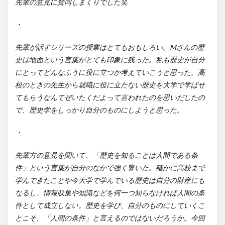
先輩の意見に賛同しまくりでした笑
・
先輩が話すシリーズの授業はとてもおもしろい。Mさんの歴
史は地面という言葉がとても印象に残った。私も歴史が自分
にとってどんなふうに役に立つか考えていこうと思った。高
校のときの先生から就職に役に立たない歴史を大学で学ばせ
てもらうなんてぜいたくだよって言われたのを思いだしたの
で、歴史学をしっかり自分のものにしようと思った。
・
先輩方の意見を聞いて、「歴史を知ることは人間である条
件」という言葉が自分のなかで強く響いた。確かに高校まで
学んできたことや今大学で学んでいる歴史は自分の財産にも
なるし、情報収集や知識などを何一つ知らなければ人間の条
件として成立しない。歴史を学び、自分のものにしていくこ
とこそ、「人間の条件」と言えるのではないだろうか。今回