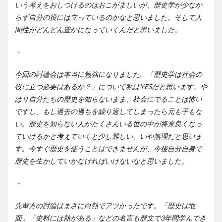
いう考えをおしつけるのはおこがましいが、歴史学が少なか
らず自分の役には立っているのかなと思いました。そして人
間性がどんどん豊かになっていくんだと思いました。
・
今回の討論会は本当に勉強になりました。「歴史学は社会の
役に立つ必要はあるか？」について私はYESだと思います。や
はり自分たちの歴史を知らないまま、社会にでることは怖い
ですし、もし過去の過ちを繰り返してしまったら元も子もな
い。歴史を知らない人がたくさんいる世の中が将来良くなっ
ていけるかと考えていくと少し難しい、いや無理だと思いま
す。今すぐ歴史を使うことはできませんが、今後自分自身で
歴史を生かしていかなければいけないなと思いました。
・
先輩方の討論はまさに白熱でアツかったです。「歴史は地
面」「史料には熱がある」などの名言も歴文で3年間学んでき