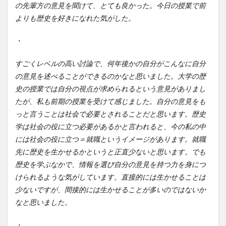
の先輩方の意見を聞けて、とても良かった。今日の授業で前
よりも歴史を好きになれた気がした。
・
すごくレベルの高い討論で、何年後かの自分がこんなに自分
の意見を述べることができるのかなと思いました。大学の歴
史の授業では自分の視点が求められるという意見がありまし
たが、私も前期の授業を受けて感じました。自分の意見をも
っと言うことは社会で必要とされることだと思います。歴史
学は社会の役に立つ必要があるかと言われると、今の私の中
には社会の役に立つ＝就職というイメージがあります。就職
先に歴史を生かせるかというと正直少ないと思います。でも
歴史を学ぶなかで、情報を選び自分の意見を持つ力を身につ
けられるような気がしています。直接的には生かせることは
少ないですが、間接的には生かせることが多いのではないか
なと思いました。
・