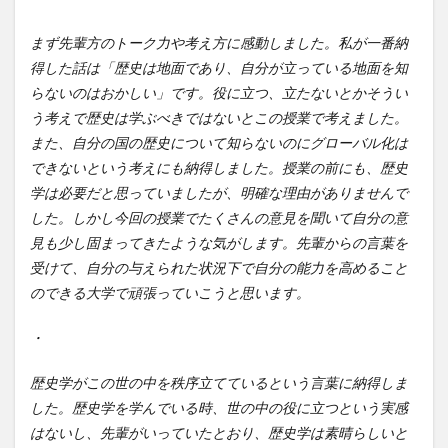
まず先輩方のトーク力や考え方に感動しました。私が一番納
得した話は「歴史は地面であり、自分が立っている地面を知
らないのはおかしい」です。役に立つ、立たないとかそうい
う考えで歴史は学ぶべきではないとこの授業で考えました。
また、自分の国の歴史について知らないのにグローバル化は
できないという考えにも納得しました。授業の前にも、歴史
学は必要だと思っていましたが、明確な理由がありませんで
した。しかし今回の授業でたくさんの意見を聞いて自分の意
見も少し固まってきたような気がします。先輩からの言葉を
受けて、自分の与えられた状況下で自分の能力を高めること
のできる大学で頑張っていこうと思います。
・
歴史学がこの世の中を秩序立てているという言葉に納得しま
した。歴史学を学んでいる時、世の中の役に立つという実感
はないし、先輩がいっていたとおり、歴史学は素晴らしいと