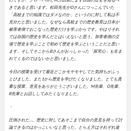
きであると思います。松田先生がOさんにつっこんでいた
「高校までの知識ではダメなのか」というのに対して私は不
充分だと思いました。なぜなら高校までの歴史教育は日本が
被害者側でおこなった歴史だけを学ぶからです。やはりそれ
では自国の歴史を学んだとはいえないと思う。加害者側の立
場で歴史を学ぶことで初めて歴史を学ぶということだと思い
ます。そしてそこからBさんがおっしゃった「探究心」も生ま
れてくるのではないかと思いました。
今日の授業を受けて最近どこかモヤモヤしてた気持ちがふっ
とびました。また1から歴史を学びたくなりました。とても貴
重な授業、意見をありがとうございました。M先輩、O先輩、
B先輩とお話ししてみたくなりました。
・
圧倒された…。歴史に対してあそこまで自分の意見を持って討
論できるのはかっこいいなと思った。とらえ方はそれぞれ違