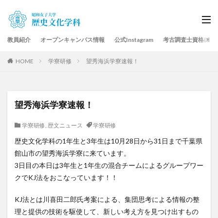
教員紹介
オープンキャンパス情報
公式Instagram
考古調査士資格につ
HOME
学寮研修
望秀海浜学寮速報！
望秀海浜学寮速報！
学寮研修
,
歴文ニュース
学寮研修
歴史文化学科の1年生と3年生は10月28日から31日まで千葉県
館山市の望秀海浜学寮に来ています。
3日目の本日は3年生と1年生の混合チームによるグループワー
クでKJ法をおこなっています！！
KJ法とは川喜田二郎氏考案による、集団思考による情報の整
理と提供の技術を駆使して、新しい考え方を見つけ出すもの