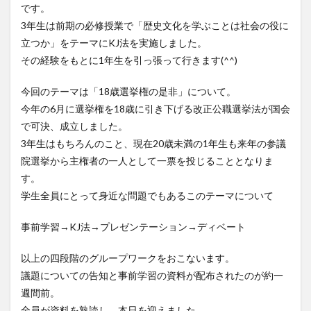
です。
3年生は前期の必修授業で「歴史文化を学ぶことは社会の役に
立つか」をテーマにKJ法を実施しました。
その経験をもとに1年生を引っ張って行きます(^^)
今回のテーマは「18歳選挙権の是非」について。
今年の6月に選挙権を18歳に引き下げる改正公職選挙法が国会
で可決、成立しました。
3年生はもちろんのこと、現在20歳未満の1年生も来年の参議
院選挙から主権者の一人として一票を投じることとなりま
す。
学生全員にとって身近な問題でもあるこのテーマについて
事前学習→KJ法→プレゼンテーション→ディベート
以上の四段階のグループワークをおこないます。
議題についての告知と事前学習の資料が配布されたのが約一
週間前。
全員が資料を熟読し、本日を迎えました。