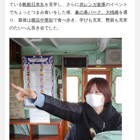
ている
帆船日本丸
を見学し、さらに
赤レンガ倉庫
のイベント
でちょっとつまみ食いをした後、
象の鼻パーク、大桟橋
を通
り、最後は
横浜中華街
で食べ歩き。学びも充実、懇親も充実
のたいへん良き会でした。