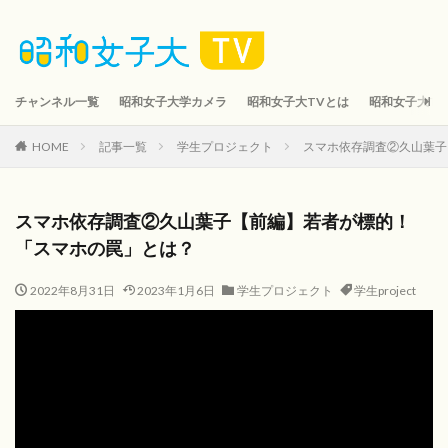
チャンネル一覧
昭和女子大学カメラ
昭和女子大TVとは
昭和女子大TV 
HOME
記事一覧
学生プロジェクト
スマホ依存調査②久山葉子
スマホ依存調査②久山葉子【前編】若者が標的！
「スマホの罠」とは？
2022年8月31日
2023年1月6日
学生プロジェクト
学生project