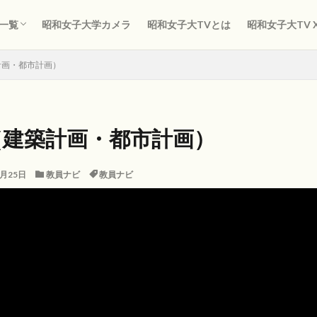
ジェクト
子TV
ャリア
ント！哲学道場
の経済解説
動画
ス探検
一覧
昭和女子大学カメラ
昭和女子大TVとは
昭和女子大TV 
ジェクト
子TV
ャリア
ント！哲学道場
の経済解説
動画
ス探検
計画・都市計画）
（建築計画・都市計画）
0月25日
教員ナビ
教員ナビ