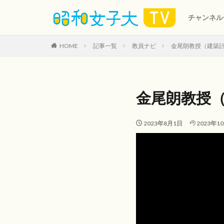
教員ナビ
学生プロ
坂東眞理
就職・キ
人生のヒ
山田教授
ショート
キャンパ
チャンネル
教員ナビ
学生プロ
坂東眞理
就職・キ
人生のヒ
山田教授
ショート
キャンパ
HOME
記事一覧
教員ナビ
金尾朗教授（建築
金尾朗教授
2023年8月1日
2023年1