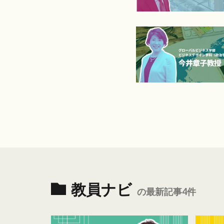
教員ナビ
の最新記事4件