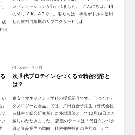
レゼンテーションが行われました。 こんにちは。4年
介し
のM.I、C.K、A.Tです。 私たちは、専用ボトルを使用
。
した飲料自販機のサブスクサービ […]
作成
加回
2026年1月23日
よる
次世代プロテインをつくる☆精密発酵と
は？
しい
食安全マネジメント学科の授業紹介です。「バイオテ
品」
クノロジーと食品」では、片田百合子先生（株式会社
いた
農林中金総合研究所）に外部講師として12月18日にお
クノ
越しいただきました。 講義のテーマは「代替タンパク
生
質と食品業界の動向―精密発酵技術の最前線―」で