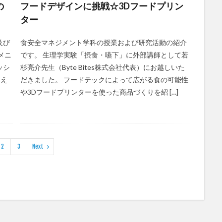
の
フードデザインに挑戦☆3Dフードプリン
ター
及び
食安全マネジメント学科の授業および研究活動の紹介
メニ
です。 生理学実験「摂食・嚥下」に外部講師として若
ッシ
杉亮介先生（Byte Bites株式会社代表）にお越しいた
さえ
だきました。 フードテックによって広がる食の可能性
や3Dフードプリンターを使った商品づくりを紹 […]
2
3
Next