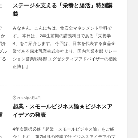
ェ
ステージを支える「栄養と腸活」特別講
義
で
みなさん、こんにちは。食安全マネジメント学科で
」か
す。 本日は、2年生前期の講義科目である「栄養学
紹介
B」をご紹介します。 今回は、日本を代表する食品企
ブル
業である森永乳業株式会社より、国内営業本部 リレー
する
ション営業戦略部 エグゼクティブアドバイザーの楢原
正博 […]
2026年6月4日
！
起業・スモールビジネス論★ビジネスア
実
イデアの発表
4年次選択必修「起業・スモールビジネス論」をご紹
介します！ 第7回目の授業ではビジネスアイデアのプ
で