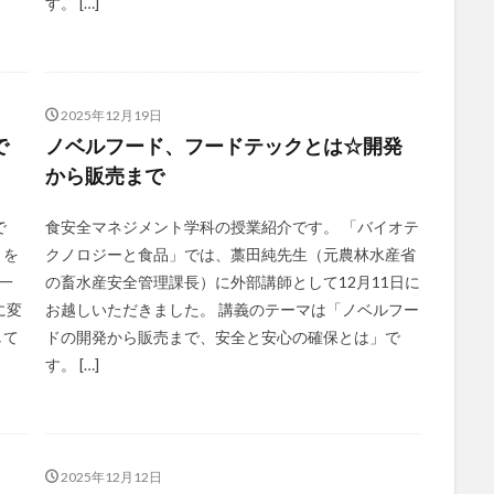
す。 […]
2025年12月19日
で
ノベルフード、フードテックとは☆開発
から販売まで
で
食安全マネジメント学科の授業紹介です。 「バイオテ
」を
クノロジーと食品」では、藁田純先生（元農林水産省
一
の畜水産安全管理課長）に外部講師として12月11日に
に変
お越しいただきました。 講義のテーマは「ノベルフー
して
ドの開発から販売まで、安全と安心の確保とは」で
す。 […]
2025年12月12日