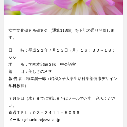
女性文化研究所研究会（通算118回）を下記の通り開催しま
す。
日 時：平成２１年７月１３日（月）１６：３０～１８：
００
場 所：学園本部館３階 中会議室
題 目：美しさの科学
報 告 者：梅屋潤一郎（昭和女子大学生活科学部健康デザイン
学科教授）
７月９日（木）までに電話またはメールでお申し込みくださ
い。
直通ＴＥＬ：０３－３４１１－５０９６
メール：jobunken@swu.ac.jp