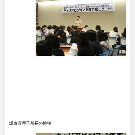
坂東眞理子所長の挨拶