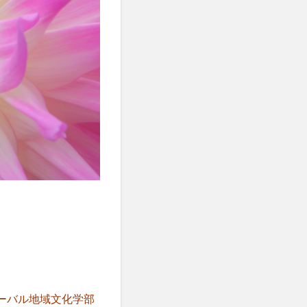
ーバル地域文化学部