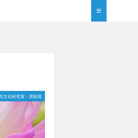
性文化研究賞・奨励賞