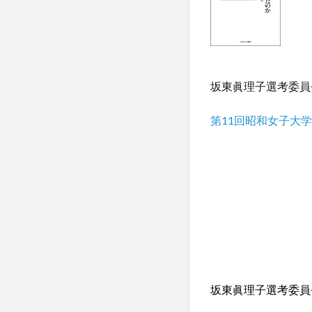
坂東眞理子選考委員
第11回昭和女子大
坂東眞理子選考委員