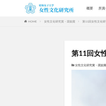
概要
所員
HOME
女性文化研究賞・奨励賞
第11回女性文化
第11回女
女性文化研究賞・奨励