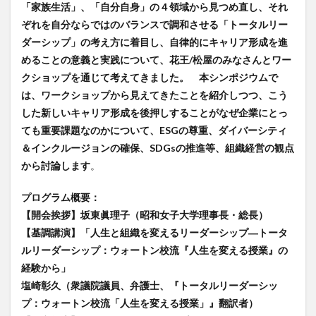
「家族生活」、「自分自身」の４領域から見つめ直し、それ
ぞれを自分ならではのバランスで調和させる「トータルリー
ダーシップ」の考え方に着目し、自律的にキャリア形成を進
めることの意義と実践について、花王/松屋のみなさんとワー
クショップを通じて考えてきました。 本シンポジウムで
は、ワークショップから見えてきたことを紹介しつつ、こう
した新しいキャリア形成を後押しすることがなぜ企業にとっ
ても重要課題なのかについて、ESGの尊重、ダイバーシティ
＆インクルージョンの確保、SDGsの推進等、組織経営の観点
から討論します
。
プログラム概要：
【開会挨拶】坂東眞理子（昭和女子大学理事長・総長）
【基調講演】「人生と組織を変えるリーダーシップ―トータ
ルリーダーシップ：ウォートン校流『人生を変える授業』の
経験から」
塩崎彰久（衆議院議員、弁護士、『トータルリーダーシッ
プ：ウォートン校流「人生を変える授業」』翻訳者）