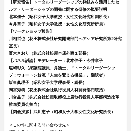
【研究報告】トータルリーダーシップの枠組みを活用したセ
ルフ・リーダーシップの開発に関する研修の概要説明
北本佳子（昭和女子大学教授・女性文化研究所副所長）
今井章子（昭和女子大学教授・女性文化研究所所員）
【ワークショップ報告】
川相哲也（花王株式会社研究開発部門ヘアケア研究所第2研究
室長）
百木さおり（株式会社松屋本店外商１部長）
【パネル討論】モデレーター：北本佳子・今井章子
塩崎彰久（衆議院議員、弁護士、『トータルリーダーシッ
プ：ウォートン校流「人生を変える授業」』翻訳者）
坂東眞理子（昭和女子大学理事長・総長）
間宮秀樹（花王株式会社執行役員人材開発部門統括）
川合晶子（株式会社松屋取締役上席執行役員人事部構造改革
推進委員会担当）
【閉会挨拶】武川恵子（昭和女子大学女性文化研究所長）
＜この件に関する問い合わせ先＞