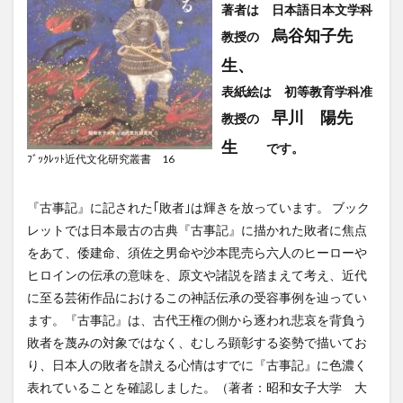
著者は 日本語日本文学科
烏谷知子先
教授の
生、
表紙絵は 初等教育学科准
早川 陽先
教授の
生
です。
ﾌﾞｯｸﾚｯﾄ近代文化研究叢書 16
『古事記』に記された｢敗者｣は輝きを放っています。 ブック
レットでは日本最古の古典『古事記』に描かれた敗者に焦点
をあて、倭建命、須佐之男命や沙本毘売ら六人のヒーローや
ヒロインの伝承の意味を、原文や諸説を踏まえて考え、近代
に至る芸術作品におけるこの神話伝承の受容事例を辿ってい
ます。『古事記』は、古代王権の側から逐われ悲哀を背負う
敗者を蔑みの対象ではなく、むしろ顕彰する姿勢で描いてお
り、日本人の敗者を讃える心情はすでに『古事記』に色濃く
表れていることを確認しました。（著者：昭和女子大学 大