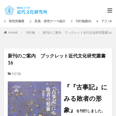
1 研究所概要
2 所員・研究テーマ紹介
3 刊行物案内
4 アクセス
HOME
刊行物
新刊のご案内 ブックレット近代文化研究叢書16
新刊のご案内 ブックレット近代文化研究叢書
16
刊行物
『『古事記』に
みる敗者の形
象』
を刊行しました。