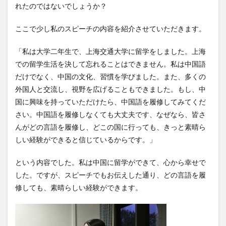
れたのではないでしょうか？
レポート
ワルシャワ大学留学
上海交通大学
ここで少し私のスピーチの内容を紹介させていただきます。
上海交通大学留学
上海外国語大学
中国
中国留学
中国語
交換・私費認定留学
交流会
「私は大学二年生で、上海交通大学に留学をしました。上海
人見杯英語スピーチコンテスト
企業
体験授業
での留学生活を決して忘れることはできません。私は中国語
保護者懇談会
優勝
入賞
公開講座
だけでなく、中国の文化、習慣を学びました。また、多くの
外国人と交流し、視野を広げることもできました。もし、中
内定者報告会
冬休み
出発
初月レポート
国に興味を持っていただけたら、中国語を履修してみてくだ
卒業式
卒業生
博物館
受賞
さい。中国語を履修しなくても大丈夫です、なぜなら、皆さ
受験生へのメッセージ
台湾
国際・地域研究
んがどの言語を履修し、どこの国に行っても、きっと素晴ら
国際交流
国際学科
国際学科協定校留学学生
しい経験ができると信じているからです。」
国際学部
国際学部国際学科
夏季休暇
という内容でした。私は中国に留学ができて、心から幸せで
外部講師
季節学期
学寮
学寮研修
学生
した。ですが、スピーチでもお伝えした通り、どの言語を履
学生の声
学生特集
学科イベント
学科説明会
修しても、素晴らしい経験ができます。
学食
寮生活
就職活動
履修科目
懇談会
成績優等賞受賞
授業紹介
授業風景
掲載情報
撮影風景
教員からのメッセージ
教員紹介