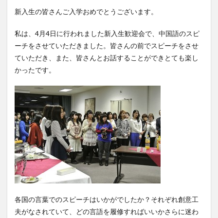
新入生の皆さんご入学おめでとうございます。
クイーンズランド
コンテスト
シンポジウム
スケジュール
スピーチコンテスト
スペイン
私は、4月4日に行われました新入生歓迎会で、中国語のスピ
スペイン・アルカラ大学Alcalingua留学
スペイントレド
ーチをさせていただきました。皆さんの前でスピーチをさせ
スペインバルセロナ
スペインマドリード
ていただき、また、皆さんとお話することができとても楽し
かったです。
スペイン留学
スペイン語
ソウル女子大学校
ソウル女子大学校留学
ダーラナ大学留学
ダブル・ディグリー・プログラム
テンプル大学ジャパン(TUJ)
ドイツ
ニュース
フランス
フランス留学
ベトナム
ベトナム国家大学
ベトナム国家大学ハノイ人文社会科学大学留学
ベトナム航空
ベトナム観光
ベトナム語
ポーラ美術館
ボストン留学
ボランティア
各国の言葉でのスピーチはいかがでしたか？それぞれ創意工
ボランティア活動
ライプツィヒ
夫がなされていて、どの言語を履修すればいいかさらに迷わ
ライプツィヒ大学附属ドイツ語学校interDaF留学