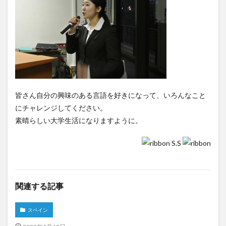
文化体験
日中韓プログラム
日本
昭和ボストン
昭和ボストン・University留学
昭和女子大学
昭和女子大学国際学部
昭和女子大学国際学部国際学科
時間割
東明学林
東海大学
比較社会論
淑明女子大学校
淑明女子大学校留学
特別講座
特別講演
皆さん自分の興味のある言語を好きになって、いろんなこと
特別講義
現地レポート
産学交流会
留学
にチャレンジしてください。
素晴らしい大学生活になりますように。
留学プログラム
留学レポート
留学体験談
留学出発式
留学生
秋桜祭
秋桜際
S.S
箱根湯本
華東師範大学
華東師範大学留学
西江大学校
西江大学校留学
言語交流会
話してみよう韓国語
語学堂
誠信女子大学校
関連する記事
誠信女子大学校留学
課外活動
金泰植先生
スペイン
長期休暇
集会
韓国
韓国現代史
韓国留学
韓国社会研究
韓国語