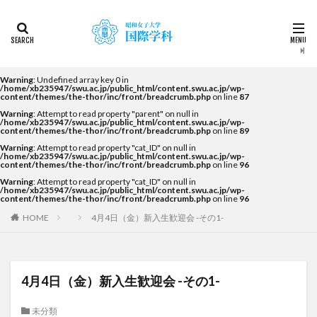
カテゴリー
タグ
Warning
: Undefined array key 0 in
/home/xb235947/swu.ac.jp/public_html/content.swu.ac.jp/wp-
content/themes/the-thor/inc/front/breadcrumb.php
on line
87
2022
2023
2024
2025
2026
DDP
Warning
: Attempt to read property "parent" on null in
KF
NEWS
STUDENTS OF THE YEAR
/home/xb235947/swu.ac.jp/public_html/content.swu.ac.jp/wp-
content/themes/the-thor/inc/front/breadcrumb.php
on line
89
Temple University Japan Campus（TUJ）
Warning
: Attempt to read property "cat_ID" on null in
/home/xb235947/swu.ac.jp/public_html/content.swu.ac.jp/wp-
The British School in Tokyo（BST）
UQ
アルカラ
content/themes/the-thor/inc/front/breadcrumb.php
on line
96
Warning
: Attempt to read property "cat_ID" on null in
アルカラ大学
アルカラ大学あるかリングア
/home/xb235947/swu.ac.jp/public_html/content.swu.ac.jp/wp-
content/themes/the-thor/inc/front/breadcrumb.php
on line
96
アンバサダー
イベント
インターンシップ
HOME
4月4日（金）新入生歓迎会 -その1-
インターンシップ・就職活動
オーストラリア
オーストラリア（UQ)
オープンキャンパス
オフライン授業
お正月
お茶会
カーン
4月4日（金）新入生歓迎会 -その1-
カーン・ノルマンディー大学Carré international留学
未分類
カヤグム体験
キャリア
キャンパスライフ