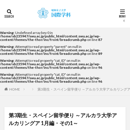
カテゴリー
タグ
Warning
: Undefined array key 0 in
/home/xb235947/swu.ac.jp/public_html/content.swu.ac.jp/wp-
content/themes/the-thor/inc/front/breadcrumb.php
on line
87
2022
2023
2024
2025
2026
DDP
Warning
: Attempt to read property "parent" on null in
KF
NEWS
STUDENTS OF THE YEAR
/home/xb235947/swu.ac.jp/public_html/content.swu.ac.jp/wp-
content/themes/the-thor/inc/front/breadcrumb.php
on line
89
Temple University Japan Campus（TUJ）
Warning
: Attempt to read property "cat_ID" on null in
/home/xb235947/swu.ac.jp/public_html/content.swu.ac.jp/wp-
The British School in Tokyo（BST）
UQ
アルカラ
content/themes/the-thor/inc/front/breadcrumb.php
on line
96
Warning
: Attempt to read property "cat_ID" on null in
アルカラ大学
アルカラ大学あるかリングア
/home/xb235947/swu.ac.jp/public_html/content.swu.ac.jp/wp-
content/themes/the-thor/inc/front/breadcrumb.php
on line
96
アンバサダー
イベント
インターンシップ
HOME
第3期生・スペイン留学便り ～アルカラ大学アルカリングア
インターンシップ・就職活動
オーストラリア
オーストラリア（UQ)
オープンキャンパス
オフライン授業
お正月
お茶会
カーン
第3期生・スペイン留学便り ～アルカラ大学ア
カーン・ノルマンディー大学Carré international留学
ルカリングア 1月編・その1～
カヤグム体験
キャリア
キャンパスライフ