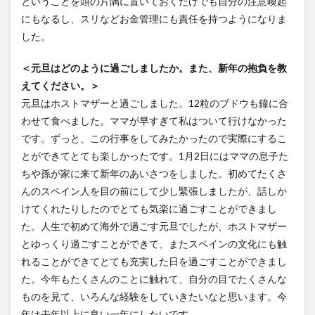
ということを頭の片隅に置いておくだけでも自分の注意喚起
にもなるし、スリなどお金管理にも責任を持つようになりま
文化体験
日中韓プログラム
日本
した。
昭和ボストン
昭和ボストン・University留学
昭和女子大学
昭和女子大学国際学部
＜元旦はどのように過ごしましたか。また、新年の抱負を教
昭和女子大学国際学部国際学科
時間割
東明学林
えてください。＞
元旦はホストマザーと過ごしました。12粒のブドウも鐘に合
東海大学
比較社会論
淑明女子大学校
わせて食べました。ママが早すぎて私はついて行けなかった
淑明女子大学校留学
特別講座
特別講演
です。ずっと、この行事をしてみたかったので実際にするこ
特別講義
現地レポート
産学交流会
留学
とができてとても楽しかったです。1月2日にはママの息子た
留学プログラム
留学レポート
留学体験談
ちや孫が家に来て新年のあいさつをしました。初めてたくさ
留学出発式
留学生
秋桜祭
秋桜際
んのスペイン人を目の前にして少し緊張しましたが、話しか
けてくれたりしたのでとても気楽に過ごすことができまし
箱根湯本
華東師範大学
華東師範大学留学
た。人生で初めて海外で過ごす元旦でしたが、ホストマザー
西江大学校
西江大学校留学
言語交流会
とゆっくり過ごすことができて、またスペインの文化にも触
話してみよう韓国語
語学堂
誠信女子大学校
れることができてとても充実した日を過ごすことができまし
誠信女子大学校留学
課外活動
金泰植先生
た。今年もたくさんのことに触れて、自分の目でたくさんな
長期休暇
集会
韓国
韓国現代史
ものを見て、いろんな経験をしていきたいなと思います。今
年は去年以上に良い一年にしたいです。
韓国留学
韓国社会研究
韓国語