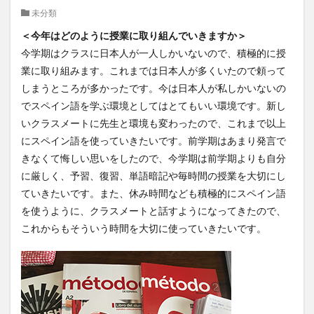
未分類
クイーンズランド
コンテスト
シンポジウム
＜今年はどのように授業に取り組んでいきますか＞
スケジュール
スピーチコンテスト
スペイン
今学期はクラスに日本人が一人しかいないので、積極的に授
スペイン・アルカラ大学Alcalingua留学
スペイントレド
業に取り組みます。これまでは日本人が多くいたので頼って
スペインバルセロナ
スペインマドリード
しまうところが多かったです。今は日本人が私しかいないの
スペイン留学
スペイン語
ソウル女子大学校
でスペイン語を学ぶ環境としてはとてもいい環境です。新し
ソウル女子大学校留学
ダーラナ大学留学
いクラスメートに先生と環境も変わったので、これまで以上
にスペイン語を使っていきたいです。前学期はあまり発言で
ダブル・ディグリー・プログラム
きなくて悔しい思いをしたので、今学期は前学期よりも自分
テンプル大学ジャパン(TUJ)
ドイツ
ニュース
に厳しく、予習、復習、単語暗記や毎時間の授業を大切にし
フランス
フランス留学
ベトナム
ていきたいです。また、休み時間なども積極的にスペイン語
ベトナム国家大学
を使うように、クラスメートと話すようになってきたので、
ベトナム国家大学ハノイ人文社会科学大学留学
これからもそういう時間を大切に使っていきたいです。
ベトナム航空
ベトナム観光
ベトナム語
ポーラ美術館
ボストン留学
ボランティア
ボランティア活動
ライプツィヒ
ライプツィヒ大学附属ドイツ語学校interDaF留学