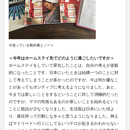
レポート
ワルシャワ大学留学
上海交通大学
上海交通大学留学
上海外国語大学
中国
中国留学
中国語
交換・私費認定留学
交流会
人見杯英語スピーチコンテスト
企業
体験授業
保護者懇談会
優勝
入賞
公開講座
今使っている教科書とノート
内定者報告会
冬休み
出発
初月レポート
＜今年はホームステイ先でどのように過ごしたいですか＞
卒業式
卒業生
博物館
受賞
ホームステイをしていて変化したことは、自分の考えが楽観
受験生へのメッセージ
台湾
国際・地域研究
的になったことです。日本にいたときは結構一つのことに対
国際交流
国際学科
国際学科協定校留学学生
して考えてしまうことが多かったのですが、今は何か嫌なこ
国際学部
国際学部国際学科
夏季休暇
とがあってもポジティブに考えるようになりました。あと、
今までは新しいことをするということに対して消極的だった
外部講師
季節学期
学寮
学寮研修
学生
のですが、ママの性格もあるのか新しいことを始めるという
学生の声
学生特集
学科イベント
学科説明会
ことに抵抗が少なくなりました。生活面は日本にいた頃よ
学食
寮生活
就職活動
履修科目
懇談会
り、責任持って行動しなきゃと思うようになりました。例え
成績優等賞受賞
授業紹介
授業風景
掲載情報
ばマドリードへ行くにしてもいつテロが起きるかわからない
撮影風景
教員からのメッセージ
教員紹介