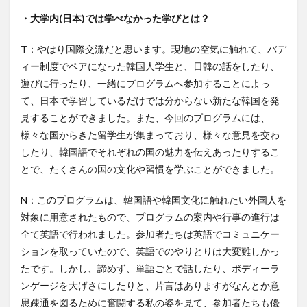
・大学内(日本)では学べなかった学びとは？
文化体験
日中韓プログラム
日本
昭和ボストン
昭和ボストン・University留学
T：やはり国際交流だと思います。現地の空気に触れて、バデ
昭和女子大学
昭和女子大学国際学部
ィー制度でペアになった韓国人学生と、日韓の話をしたり、
昭和女子大学国際学部国際学科
時間割
東明学林
遊びに行ったり、一緒にプログラムへ参加することによっ
て、日本で学習しているだけでは分からない新たな韓国を発
東海大学
比較社会論
淑明女子大学校
見することができました。また、今回のプログラムには、
淑明女子大学校留学
特別講座
特別講演
様々な国からきた留学生が集まっており、様々な意見を交わ
特別講義
現地レポート
産学交流会
留学
したり、韓国語でそれぞれの国の魅力を伝えあったりするこ
留学プログラム
留学レポート
留学体験談
とで、たくさんの国の文化や習慣を学ぶことができました。
留学出発式
留学生
秋桜祭
秋桜際
N：このプログラムは、韓国語や韓国文化に触れたい外国人を
箱根湯本
華東師範大学
華東師範大学留学
対象に用意されたもので、プログラムの案内や行事の進行は
西江大学校
西江大学校留学
言語交流会
全て英語で行われました。参加者たちは英語でコミュニケー
話してみよう韓国語
語学堂
誠信女子大学校
ションを取っていたので、英語でのやりとりは大変難しかっ
誠信女子大学校留学
課外活動
金泰植先生
たです。しかし、諦めず、単語ごとで話したり、ボディーラ
ンゲージを大げさにしたりと、片言はありますがなんとか意
長期休暇
集会
韓国
韓国現代史
思疎通を図るために奮闘する私の姿を見て、参加者たちも優
韓国留学
韓国社会研究
韓国語