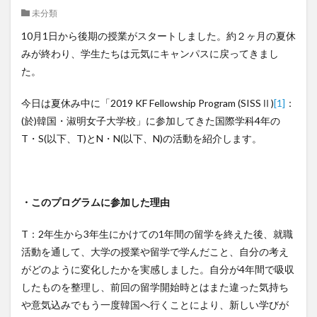
未分類
クイーンズランド
コンテスト
シンポジウム
10月1日から後期の授業がスタートしました。約２ヶ月の夏休
スケジュール
スピーチコンテスト
スペイン
みが終わり、学生たちは元気にキャンパスに戻ってきまし
スペイン・アルカラ大学Alcalingua留学
スペイントレド
た。
スペインバルセロナ
スペインマドリード
スペイン留学
スペイン語
ソウル女子大学校
今日は夏休み中に「2019 KF Fellowship Program (SISSⅡ)
[1]
：
(於)韓国・淑明女子大学校」に参加してきた国際学科4年の
ソウル女子大学校留学
ダーラナ大学留学
T・S(以下、T)とN・N(以下、N)の活動を紹介します。
ダブル・ディグリー・プログラム
テンプル大学ジャパン(TUJ)
ドイツ
ニュース
フランス
フランス留学
ベトナム
・このプログラムに参加した理由
ベトナム国家大学
ベトナム国家大学ハノイ人文社会科学大学留学
T：2年生から3年生にかけての1年間の留学を終えた後、就職
ベトナム航空
ベトナム観光
ベトナム語
活動を通して、大学の授業や留学で学んだこと、自分の考え
がどのように変化したかを実感しました。自分が4年間で吸収
ポーラ美術館
ボストン留学
ボランティア
したものを整理し、前回の留学開始時とはまた違った気持ち
ボランティア活動
ライプツィヒ
や意気込みでもう一度韓国へ行くことにより、新しい学びが
ライプツィヒ大学附属ドイツ語学校interDaF留学