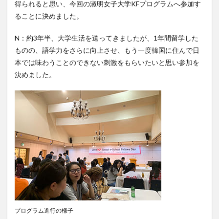
得られると思い、今回の淑明女子大学KFプログラムへ参加す
レポート
ワルシャワ大学留学
上海交通大学
ることに決めました。
上海交通大学留学
上海外国語大学
中国
N：約3年半、大学生活を送ってきましたが、1年間留学した
中国留学
中国語
交換・私費認定留学
交流会
ものの、語学力をさらに向上させ、もう一度韓国に住んで日
人見杯英語スピーチコンテスト
企業
体験授業
本では味わうことのできない刺激をもらいたいと思い参加を
保護者懇談会
優勝
入賞
公開講座
決めました。
内定者報告会
冬休み
出発
初月レポート
卒業式
卒業生
博物館
受賞
受験生へのメッセージ
台湾
国際・地域研究
国際交流
国際学科
国際学科協定校留学学生
国際学部
国際学部国際学科
夏季休暇
外部講師
季節学期
学寮
学寮研修
学生
学生の声
学生特集
学科イベント
学科説明会
学食
寮生活
就職活動
履修科目
懇談会
成績優等賞受賞
授業紹介
授業風景
掲載情報
プログラム進行の様子
撮影風景
教員からのメッセージ
教員紹介