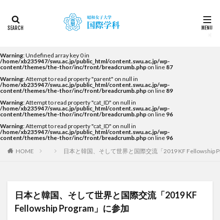
カテゴリー
タグ
Warning
: Undefined array key 0 in
/home/xb235947/swu.ac.jp/public_html/content.swu.ac.jp/wp-
content/themes/the-thor/inc/front/breadcrumb.php
on line
87
2022
2023
2024
2025
2026
DDP
Warning
: Attempt to read property "parent" on null in
KF
NEWS
STUDENTS OF THE YEAR
/home/xb235947/swu.ac.jp/public_html/content.swu.ac.jp/wp-
content/themes/the-thor/inc/front/breadcrumb.php
on line
89
Temple University Japan Campus（TUJ）
Warning
: Attempt to read property "cat_ID" on null in
/home/xb235947/swu.ac.jp/public_html/content.swu.ac.jp/wp-
The British School in Tokyo（BST）
UQ
アルカラ
content/themes/the-thor/inc/front/breadcrumb.php
on line
96
Warning
: Attempt to read property "cat_ID" on null in
アルカラ大学
アルカラ大学あるかリングア
/home/xb235947/swu.ac.jp/public_html/content.swu.ac.jp/wp-
content/themes/the-thor/inc/front/breadcrumb.php
on line
96
アンバサダー
イベント
インターンシップ
HOME
日本と韓国、そして世界と国際交流「2019 KF Fellowship 
インターンシップ・就職活動
オーストラリア
オーストラリア（UQ)
オープンキャンパス
オフライン授業
お正月
お茶会
カーン
日本と韓国、そして世界と国際交流「2019 KF
カーン・ノルマンディー大学Carré international留学
Fellowship Program」に参加
カヤグム体験
キャリア
キャンパスライフ