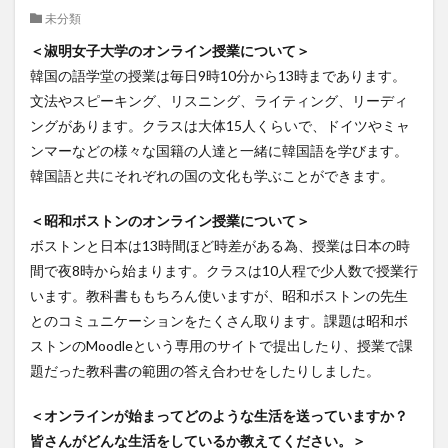
未分類
クイーンズランド
コンテスト
シンポジウム
＜淑明女子大学のオンライン授業について＞
スケジュール
スピーチコンテスト
スペイン
韓国の語学堂の授業は毎日9時10分から13時まであります。
スペイン・アルカラ大学Alcalingua留学
スペイントレド
文法やスピーキング、リスニング、ライティング、リーディ
スペインバルセロナ
スペインマドリード
ングがあります。クラスは大体15人くらいで、ドイツやミャ
スペイン留学
スペイン語
ソウル女子大学校
ンマーなどの様々な国籍の人達と一緒に韓国語を学びます。
ソウル女子大学校留学
ダーラナ大学留学
韓国語と共にそれぞれの国の文化も学ぶことができます。
ダブル・ディグリー・プログラム
＜昭和ボストンのオンライン授業について＞
テンプル大学ジャパン(TUJ)
ドイツ
ニュース
ボストンと日本は13時間ほど時差がある為、授業は日本の時
フランス
フランス留学
ベトナム
間で夜8時から始まります。クラスは10人程で少人数で授業行
ベトナム国家大学
います。教科書ももちろん使いますが、昭和ボストンの先生
とのコミュニケーションをたくさん取ります。課題は昭和ボ
ベトナム国家大学ハノイ人文社会科学大学留学
ストンのMoodleという専用のサイトで提出したり、授業で課
ベトナム航空
ベトナム観光
ベトナム語
題だった教科書の範囲の答え合わせをしたりしました。
ポーラ美術館
ボストン留学
ボランティア
ボランティア活動
ライプツィヒ
＜オンラインが始まってどのような生活を送っていますか？
皆さんがどんな生活をしているか教えてください。＞
ライプツィヒ大学附属ドイツ語学校interDaF留学