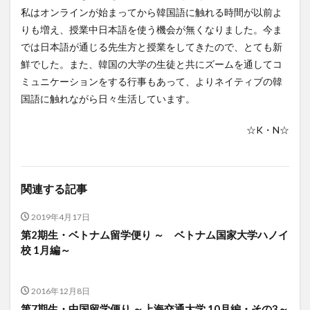
私はオンラインが始まってから韓国語に触れる時間が以前よ
レポート
ワルシャワ大学留学
上海交通大学
りも増え、授業中日本語を使う機会が無くなりました。今ま
上海交通大学留学
上海外国語大学
中国
では日本語が通じる先生方と授業をしてきたので、とても新
中国留学
中国語
交換・私費認定留学
交流会
鮮でした。また、韓国の大学の生徒と共にズームを通してコ
人見杯英語スピーチコンテスト
企業
体験授業
ミュニケーションをする行事もあって、よりネイティブの韓
国語に触れながら日々生活しています。
保護者懇談会
優勝
入賞
公開講座
内定者報告会
冬休み
出発
初月レポート
☆K・N☆
卒業式
卒業生
博物館
受賞
受験生へのメッセージ
台湾
国際・地域研究
国際交流
国際学科
国際学科協定校留学学生
関連する記事
国際学部
国際学部国際学科
夏季休暇
2019年4月17日
外部講師
季節学期
学寮
学寮研修
学生
第2期生・ベトナム留学便り ～ ベトナム国家大学ハノイ
学生の声
学生特集
学科イベント
学科説明会
校 1月編～
学食
寮生活
就職活動
履修科目
懇談会
成績優等賞受賞
授業紹介
授業風景
掲載情報
2016年12月8日
第7期生・中国留学便り ～上海交通大学 10月編・その3～
撮影風景
教員からのメッセージ
教員紹介