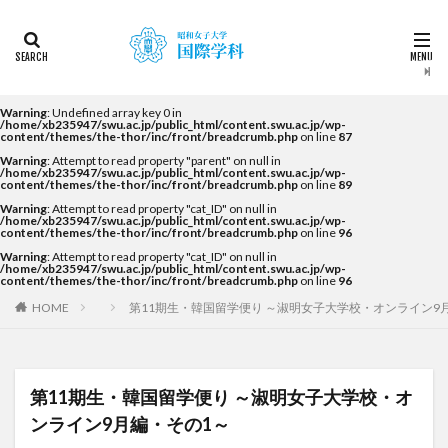
カテゴリー
タグ
Warning
: Undefined array key 0 in
/home/xb235947/swu.ac.jp/public_html/content.swu.ac.jp/wp-
content/themes/the-thor/inc/front/breadcrumb.php
on line
87
2022
2023
2024
2025
2026
DDP
Warning
: Attempt to read property "parent" on null in
KF
NEWS
STUDENTS OF THE YEAR
/home/xb235947/swu.ac.jp/public_html/content.swu.ac.jp/wp-
content/themes/the-thor/inc/front/breadcrumb.php
on line
89
Temple University Japan Campus（TUJ）
Warning
: Attempt to read property "cat_ID" on null in
/home/xb235947/swu.ac.jp/public_html/content.swu.ac.jp/wp-
The British School in Tokyo（BST）
UQ
アルカラ
content/themes/the-thor/inc/front/breadcrumb.php
on line
96
Warning
: Attempt to read property "cat_ID" on null in
アルカラ大学
アルカラ大学あるかリングア
/home/xb235947/swu.ac.jp/public_html/content.swu.ac.jp/wp-
content/themes/the-thor/inc/front/breadcrumb.php
on line
96
アンバサダー
イベント
インターンシップ
HOME
第11期生・韓国留学便り ～淑明女子大学校・オンライン9
インターンシップ・就職活動
オーストラリア
オーストラリア（UQ)
オープンキャンパス
オフライン授業
お正月
お茶会
カーン
第11期生・韓国留学便り ～淑明女子大学校・オ
カーン・ノルマンディー大学Carré international留学
ンライン9月編・その1～
カヤグム体験
キャリア
キャンパスライフ