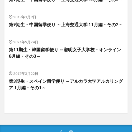
文化体験
日中韓プログラム
日本
2019年1月9日
昭和ボストン
昭和ボストン・University留学
第9期生・中国留学便り ～上海交通大学 11月編・その2～
昭和女子大学
昭和女子大学国際学部
昭和女子大学国際学部国際学科
時間割
東明学林
2021年9月24日
東海大学
比較社会論
淑明女子大学校
第11期生・韓国留学便り ～淑明女子大学校・オンライン
淑明女子大学校留学
特別講座
特別講演
8月編・その3～
特別講義
現地レポート
産学交流会
留学
留学プログラム
留学レポート
留学体験談
2017年3月22日
留学出発式
留学生
秋桜祭
秋桜際
第3期生・スペイン留学便り ～アルカラ大学アルカリング
ア 1月編・その1～
箱根湯本
華東師範大学
華東師範大学留学
西江大学校
西江大学校留学
言語交流会
話してみよう韓国語
語学堂
誠信女子大学校
誠信女子大学校留学
課外活動
金泰植先生
長期休暇
集会
韓国
韓国現代史
韓国留学
韓国社会研究
韓国語