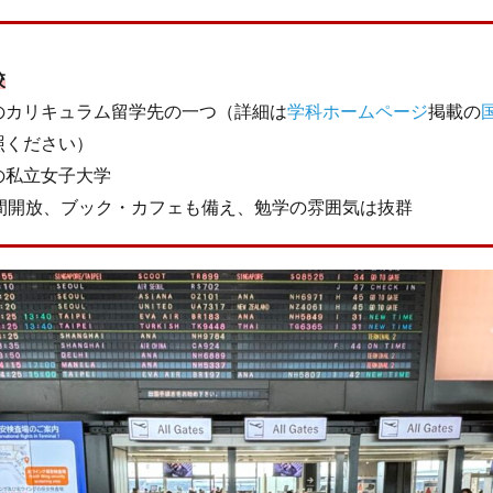
ージ
台湾
国際・地域研究
国際交流
国際学科
国際学科
際学部国際学科
夏季休暇
外部講師
季節学期
学寮
学寮
校
生特集
学科イベント
学科説明会
学食
寮生活
就職活動
のカリキュラム留学先の一つ（詳細は
学科ホームページ
掲載の
優等賞受賞
授業紹介
授業風景
掲載情報
撮影風景
教員
照ください）
化体験
日中韓プログラム
日本
昭和ボストン
昭和ボストン・Un
の私立女子大学
昭和女子大学国際学部
昭和女子大学国際学部国際学科
時間割
東
時間開放、ブック・カフェも備え、勉学の雰囲気は抜群
較社会論
淑明女子大学校
淑明女子大学校留学
特別講座
特別
産学交流会
留学
留学プログラム
留学レポート
留学体験談
祭
秋桜際
箱根湯本
華東師範大学
華東師範大学留学
西
言語交流会
話してみよう韓国語
語学堂
誠信女子大学校
泰植先生
長期休暇
集会
韓国
韓国現代史
韓国留学
検索