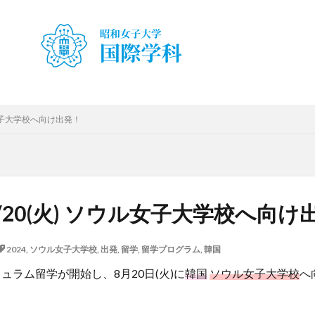
ty Japan Campus（TUJ）
The British School in Tokyo（BST）
UQ
ア
アルカラ大学あるかリングア
アンバサダー
イベント
インターン
・就職活動
オーストラリア
オーストラリア（UQ)
オープンキャン
お正月
お茶会
カーン
カーン・ノルマンディー大学Carré interna
キャリア
キャンパスライフ
クイーンズランド
コンテスト
スピーチコンテスト
スペイン
スペイン・アルカラ大学Alcalingua留学
ル女子大学校へ向け出発！
ナ
スペインマドリード
スペイン留学
スペイン語
ソウル女子
留学
ダーラナ大学留学
ダブル・ディグリー・プログラム
テンプル
ース
フランス
フランス留学
ベトナム
ベトナム国家大学
ハノイ人文社会科学大学留学
ベトナム航空
ベトナム観光
ベトナム
/20(火) ソウル女子大学校へ向け
ボストン留学
ボランティア
ボランティア活動
ライプツィヒ
属ドイツ語学校interDaF留学
レポート
ワルシャワ大学留学
上海
2024
,
ソウル女子大学校
,
出発
,
留学
,
留学プログラム
,
韓国
上海外国語大学
中国
中国留学
中国語
交換・私費認定
キュラム留学が開始し、8月20日(火)に
韓国
ソウル女子大学校
へ
チコンテスト
企業
体験授業
保護者懇談会
優勝
入賞
冬休み
出発
初月レポート
卒業式
卒業生
博物館