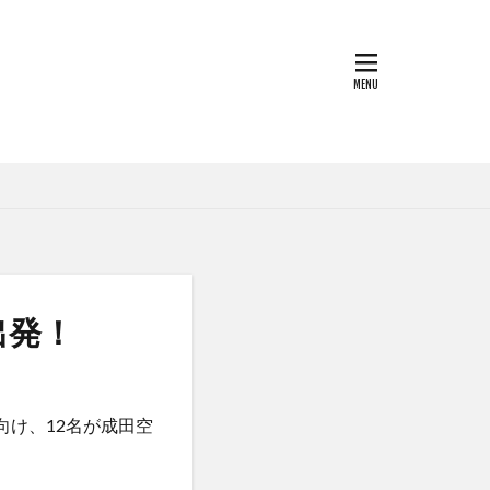
ルカラ
シップ
パス
tional留学
シンポジウム
スペイントレド
大学校
大学ジャパン(TUJ)
語
出発！
交通大学
留学
交流会
向け、12名が成田空
公開講座
受賞