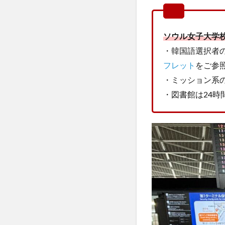
受験生へのメッセ
国際学部
国
ソウル女子大学
学生の声
学
・韓国語選択者
懇談会
成績
フレット
をご参
教員紹介
文
・ミッション系
昭和女子大学
・図書館は24
東海大学
比
現地レポート
留学生
秋桜
西江大学校留学
課外活動
金
韓国語