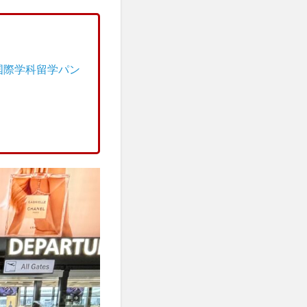
協定校留学学生
研修
学生
履修科目
国際学科留学パン
からのメッセージ
iversity留学
明学林
講演
特別講義
留学出発式
江大学校
誠信女子大学校留学
韓国社会研究