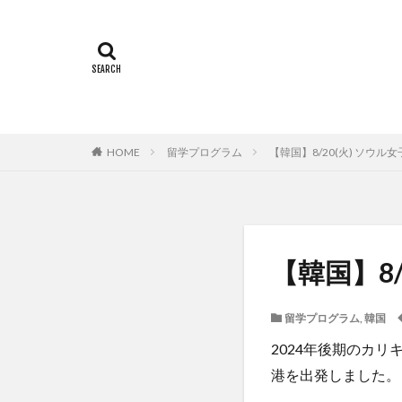
Temple Universi
アルカラ大学
インターンシップ
オフライン授業
カヤグム体験
スケジュール
HOME
留学プログラム
【韓国】8/20(火) ソウ
スペインバルセロ
ソウル女子大学校
ドイツ
ニュ
ベトナム国家大学
【韓国】8
ポーラ美術館
ライプツィヒ大学附
留学プログラム
,
韓国
上海交通大学留学
2024年後期のカリ
人見杯英語スピー
港を出発しました。
内定者報告会