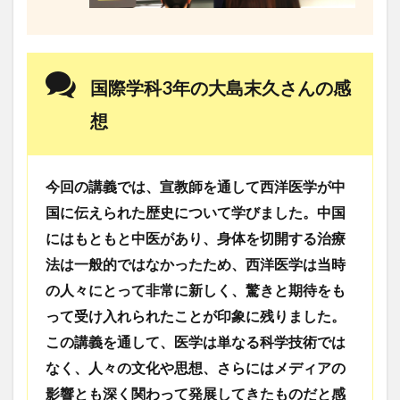
レポート
ワルシャワ大学留学
上海交通大学
上海交通大学留学
上海外国語大学
中国
中国留学
中国語
交換・私費認定留学
交流会
国際学科3年の大島末久さんの感
人見杯英語スピーチコンテスト
企業
体験授業
想
保護者懇談会
優勝
入賞
公開講座
内定者報告会
冬休み
出発
初月レポート
卒業式
卒業生
博物館
受賞
今回の講義では、宣教師を通して西洋医学が中
受験生へのメッセージ
台湾
国際・地域研究
国に伝えられた歴史について学びました。中国
にはもともと中医があり、身体を切開する治療
国際交流
国際学科
国際学科協定校留学学生
法は一般的ではなかったため、西洋医学は当時
国際学部
国際学部国際学科
夏季休暇
の人々にとって非常に新しく、驚きと期待をも
外部講師
季節学期
学寮
学寮研修
学生
って受け入れられたことが印象に残りました。
学生の声
学生特集
学科イベント
学科説明会
この講義を通して、医学は単なる科学技術では
学食
寮生活
就職活動
履修科目
懇談会
なく、人々の文化や思想、さらにはメディアの
成績優等賞受賞
授業紹介
授業風景
掲載情報
影響とも深く関わって発展してきたものだと感
撮影風景
教員からのメッセージ
教員紹介