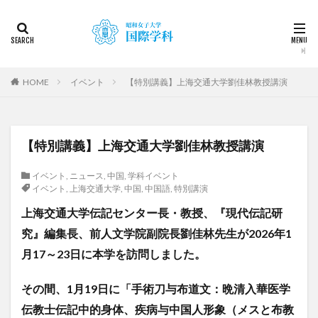
カテゴリー
タグ
HOME
イベント
【特別講義】上海交通大学劉佳林教授講演
2022
2023
2024
2025
2026
DDP
KF
NEWS
STUDENTS OF THE YEAR
【特別講義】上海交通大学劉佳林教授講演
Temple University Japan Campus（TUJ）
The British School in Tokyo（BST）
UQ
アルカラ
イベント
,
ニュース
,
中国
,
学科イベント
アルカラ大学
アルカラ大学あるかリングア
イベント
,
上海交通大学
,
中国
,
中国語
,
特別講演
アンバサダー
イベント
インターンシップ
上海交通大学伝記センター長・教授、『現代伝記研
インターンシップ・就職活動
オーストラリア
究』編集長、
前人文学院副院長
劉佳林先生が2026年1
オーストラリア（UQ)
オープンキャンパス
月17～23日に本学を訪問しました。
オフライン授業
お正月
お茶会
カーン
その間、1月19日に「手術刀与布道文：晩清入華医学
カーン・ノルマンディー大学Carré international留学
伝教士伝記中的身体、疾病与中国人形象（メスと布教
カヤグム体験
キャリア
キャンパスライフ