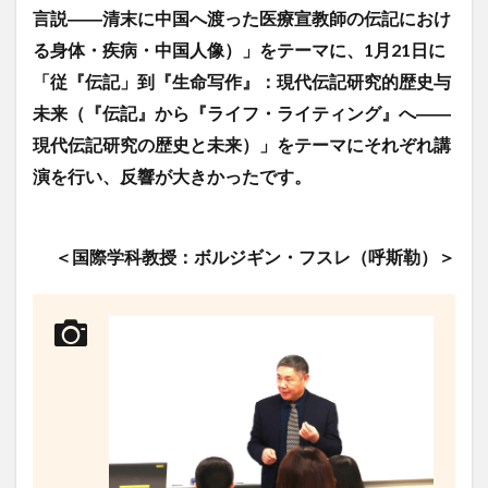
言説――清末に中国へ渡った医療宣教師の伝記におけ
クイーンズランド
コンテスト
シンポジウム
る身体・疾病・中国人像）」をテーマに、1月21日に
スケジュール
スピーチコンテスト
スペイン
「従『伝記」到『生命写作』：現代伝記研究的歴史与
スペイン・アルカラ大学Alcalingua留学
スペイントレド
未来（『伝記』から『ライフ・ライティング』へ――
スペインバルセロナ
スペインマドリード
現代伝記
研究の歴史と未来）」をテーマにそれぞれ講
スペイン留学
スペイン語
ソウル女子大学校
演を行い、反響が大きかったです。
ソウル女子大学校留学
ダーラナ大学留学
ダブル・ディグリー・プログラム
＜国際学科教授：ボルジギン・フスレ（呼斯勒）＞
テンプル大学ジャパン(TUJ)
ドイツ
ニュース
フランス
フランス留学
ベトナム
ベトナム国家大学
ベトナム国家大学ハノイ人文社会科学大学留学
ベトナム航空
ベトナム観光
ベトナム語
ポーラ美術館
ボストン留学
ボランティア
ボランティア活動
ライプツィヒ
ライプツィヒ大学附属ドイツ語学校interDaF留学