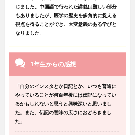
じました。中国語で行われた講義は難しい部分
文化体験
日中韓プログラム
日本
もありましたが、医学の歴史を多角的に捉える
昭和ボストン
昭和ボストン・University留学
視点を得ることができ、大変意義のある学びと
昭和女子大学
昭和女子大学国際学部
なりました。
昭和女子大学国際学部国際学科
時間割
東明学林
東海大学
比較社会論
淑明女子大学校
淑明女子大学校留学
特別講座
特別講演
特別講義
現地レポート
産学交流会
留学
1年生からの感想
留学プログラム
留学レポート
留学体験談
留学出発式
留学生
秋桜祭
秋桜際
「自分のインスタとか日記とか、いつも普通に
箱根湯本
華東師範大学
華東師範大学留学
やっていることが何百年後には伝記になってい
西江大学校
西江大学校留学
言語交流会
るかもしれないと思うと興味深いと思いまし
話してみよう韓国語
語学堂
誠信女子大学校
た。また、伝記の意味の広さにおどろきまし
誠信女子大学校留学
課外活動
金泰植先生
た」
長期休暇
集会
韓国
韓国現代史
韓国留学
韓国社会研究
韓国語