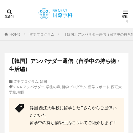
カテゴリー
タグ
HOME
留学プログラム
【韓国】アンバサダー通信（留学中の持ち
2022
2023
2024
2025
2026
DDP
KF
NEWS
STUDENTS OF THE YEAR
【韓国】アンバサダー通信（留学中の持ち物・
Temple University Japan Campus（TUJ）
生活編）
The British School in Tokyo（BST）
UQ
アルカラ
アルカラ大学
アルカラ大学あるかリングア
留学プログラム
,
韓国
アンバサダー
イベント
インターンシップ
2024
,
アンバサダー
,
学生の声
,
留学プログラム
,
留学レポート
,
西江大
学校
,
韓国
インターンシップ・就職活動
オーストラリア
オーストラリア（UQ)
オープンキャンパス
韓国 西江大学校に留学したTさんからご提供い
オフライン授業
お正月
お茶会
カーン
ただいた
カーン・ノルマンディー大学Carré international留学
留学中の持ち物や生活についてご紹介します！
カヤグム体験
キャリア
キャンパスライフ