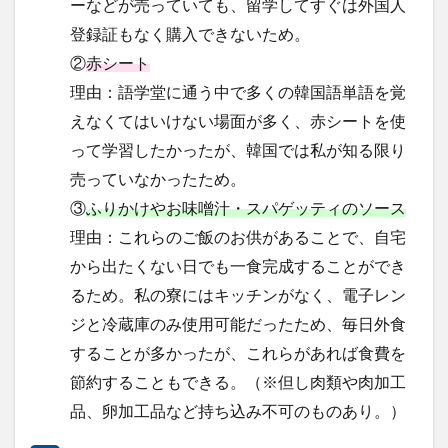
ーなどが売っていても、留学してすぐは外国人
文化体験
日中韓プログラム
日本
登録証もなく購入できないため。
昭和ボストン
昭和ボストン・University留学
②
赤シート
昭和女子大学
昭和女子大学国際学部
理由：語学堂に通う中で多くの韓国語単語を覚
昭和女子大学国際学部国際学科
時間割
東明学林
えなくてはいけない場面が多く、赤シートを使
東海大学
って学習したかったが、韓国では私が知る限り
比較社会論
淑明女子大学校
売っていなかったため。
淑明女子大学校留学
特別講座
特別講演
③
ふりかけやお味噌汁・スパゲッティのソース
特別講義
現地レポート
産学交流会
留学
理由：これらのご飯のお供があることで、自宅
留学プログラム
留学レポート
留学体験談
から出たくない日でも一食完成することができ
留学出発式
留学生
秋桜祭
秋桜際
るため。私の寮にはキッチンがなく、電子レン
箱根湯本
華東師範大学
華東師範大学留学
ジと冷蔵庫のみ使用可能だったため、毎日外食
西江大学校
西江大学校留学
言語交流会
することが多かったが、これらがあれば食費を
話してみよう韓国語
語学堂
誠信女子大学校
節約することもできる。（※但し肉類や肉加工
誠信女子大学校留学
課外活動
金泰植先生
品、卵加工品など持ち込み不可のものあり。）
長期休暇
集会
韓国
韓国現代史
韓国留学
韓国社会研究
韓国語