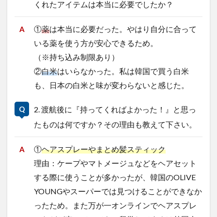
くれたアイテムは本当に必要でしたか？
レポート
ワルシャワ大学留学
上海交通大学
上海交通大学留学
上海外国語大学
中国
①
薬
は本当に必要だった。やはり自分に合って
中国留学
中国語
交換・私費認定留学
交流会
いる薬を使う方が安心できるため。
人見杯英語スピーチコンテスト
（※持ち込み制限あり）
企業
体験授業
②
白米
はいらなかった。私は韓国で買う白米
保護者懇談会
優勝
入賞
公開講座
も、日本の白米と味が変わらないと感じた。
内定者報告会
冬休み
出発
初月レポート
卒業式
卒業生
博物館
受賞
2. 渡航後に『持ってくればよかった！』と思っ
受験生へのメッセージ
台湾
国際・地域研究
たものは何ですか？その理由も教えて下さい。
国際交流
国際学科
国際学科協定校留学学生
国際学部
国際学部国際学科
夏季休暇
①
ヘアスプレーやまとめ髪スティック
外部講師
季節学期
学寮
学寮研修
学生
理由：ケープやマトメージュなどをヘアセット
学生の声
学生特集
学科イベント
学科説明会
する際に使うことが多かったが、韓国のOLIVE
学食
寮生活
就職活動
履修科目
懇談会
YOUNGやスーパーでは見つけることができなか
成績優等賞受賞
授業紹介
授業風景
掲載情報
ったため。また万が一オンラインでヘアスプレ
撮影風景
教員からのメッセージ
教員紹介