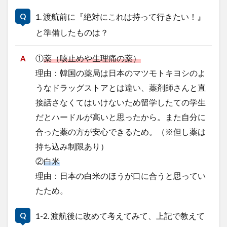
クイーンズランド
コンテスト
シンポジウム
1. 渡航前に『絶対にこれは持って行きたい！』
スケジュール
スピーチコンテスト
スペイン
と準備したものは？
スペイン・アルカラ大学Alcalingua留学
スペイントレド
①
薬（咳止めや生理痛の薬）
スペインバルセロナ
スペインマドリード
理由：韓国の薬局は日本のマツモトキヨシのよ
スペイン留学
スペイン語
ソウル女子大学校
うなドラッグストアとは違い、薬剤師さんと直
ソウル女子大学校留学
ダーラナ大学留学
接話さなくてはいけないため留学したての学生
ダブル・ディグリー・プログラム
だとハードルが高いと思ったから。また自分に
テンプル大学ジャパン(TUJ)
ドイツ
ニュース
合った薬の方が安心できるため。（※但し薬は
フランス
フランス留学
ベトナム
持ち込み制限あり）
ベトナム国家大学
②
白米
ベトナム国家大学ハノイ人文社会科学大学留学
理由：日本の白米のほう
が口に合うと思ってい
ベトナム航空
ベトナム観光
ベトナム語
たため。
ポーラ美術館
ボストン留学
ボランティア
ボランティア活動
ライプツィヒ
1-2. 渡航後に改めて考えてみて、上記で教えて
ライプツィヒ大学附属ドイツ語学校interDaF留学