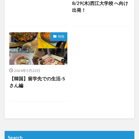
8/29(木)西江大学校 へ向け
文化体験
日中韓プログラム
日本
出発！
昭和ボストン
昭和ボストン・University留学
昭和女子大学
昭和女子大学国際学部
昭和女子大学国際学部国際学科
時間割
東明学林
韓国
東海大学
比較社会論
淑明女子大学校
淑明女子大学校留学
特別講座
特別講演
特別講義
現地レポート
産学交流会
留学
2024年5月23日
留学プログラム
留学レポート
留学体験談
【韓国】留学先での生活-S
留学出発式
留学生
秋桜祭
秋桜際
さん編
箱根湯本
華東師範大学
華東師範大学留学
西江大学校
西江大学校留学
言語交流会
話してみよう韓国語
語学堂
誠信女子大学校
誠信女子大学校留学
課外活動
金泰植先生
長期休暇
集会
韓国
韓国現代史
Search
韓国留学
韓国社会研究
韓国語