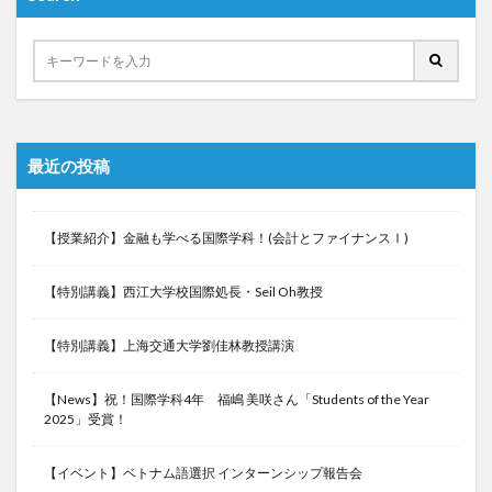
検索
最近の投稿
【授業紹介】金融も学べる国際学科！(会計とファイナンスⅠ)
【特別講義】西江大学校国際処長・Seil Oh教授
【特別講義】上海交通大学劉佳林教授講演
【News】祝！国際学科4年 福嶋 美咲さん「Students of the Year
2025」受賞！
【イベント】ベトナム語選択 インターンシップ報告会