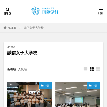
カテゴリー
タグ
HOME
誠信女子大学校
2022
2023
2024
2025
2026
DDP
KF
NEWS
STUDENTS OF THE YEAR
TAG
Temple University Japan Campus（TUJ）
誠信女子大学校
The British School in Tokyo（BST）
UQ
アルカラ
アルカラ大学
アルカラ大学あるかリングア
新着順
人気順
アンバサダー
イベント
インターンシップ
インターンシップ・就職活動
オーストラリア
オーストラリア（UQ)
オープンキャンパス
中国
中国
オフライン授業
お正月
お茶会
カーン
カーン・ノルマンディー大学Carré international留学
カヤグム体験
キャリア
キャンパスライフ