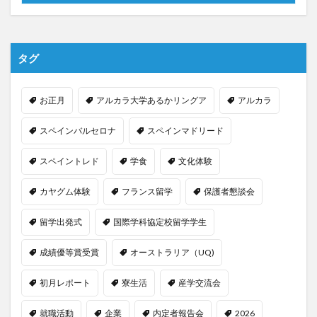
タグ
お正月
アルカラ大学あるかリングア
アルカラ
スペインバルセロナ
スペインマドリード
スペイントレド
学食
文化体験
カヤグム体験
フランス留学
保護者懇談会
留学出発式
国際学科協定校留学学生
成績優等賞受賞
オーストラリア（UQ)
初月レポート
寮生活
産学交流会
就職活動
企業
内定者報告会
2026