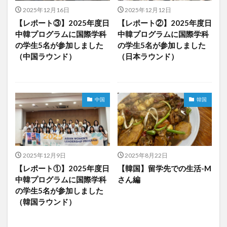
2025年12月16日
2025年12月12日
クイーンズランド
コンテスト
シンポジウム
【レポート③】2025年度日
【レポート②】2025年度日
スケジュール
スピーチコンテスト
スペイン
中韓プログラムに国際学科
中韓プログラムに国際学科
スペイン・アルカラ大学Alcalingua留学
スペイントレド
の学生5名が参加しました
の学生5名が参加しました
（中国ラウンド）
（日本ラウンド）
スペインバルセロナ
スペインマドリード
スペイン留学
スペイン語
ソウル女子大学校
ソウル女子大学校留学
ダーラナ大学留学
中国
韓国
ダブル・ディグリー・プログラム
テンプル大学ジャパン(TUJ)
ドイツ
ニュース
フランス
フランス留学
ベトナム
ベトナム国家大学
2025年12月9日
2025年8月22日
ベトナム国家大学ハノイ人文社会科学大学留学
【レポート①】2025年度日
【韓国】留学先での生活-M
中韓プログラムに国際学科
さん編
ベトナム航空
ベトナム観光
ベトナム語
の学生5名が参加しました
ポーラ美術館
ボストン留学
ボランティア
（韓国ラウンド）
ボランティア活動
ライプツィヒ
ライプツィヒ大学附属ドイツ語学校interDaF留学