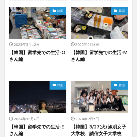
レポート
ワルシャワ大学留学
上海交通大学
韓国
韓国
上海交通大学留学
上海外国語大学
中国
中国留学
中国語
交換・私費認定留学
交流会
人見杯英語スピーチコンテスト
企業
体験授業
2025年5月12日
2025年2月6日
保護者懇談会
優勝
入賞
公開講座
【韓国】留学先での生活-O
【韓国】留学先での生活-M
内定者報告会
冬休み
出発
初月レポート
さん編
さん編
卒業式
卒業生
博物館
受賞
受験生へのメッセージ
台湾
国際・地域研究
国際交流
国際学科
国際学科協定校留学学生
韓国
韓国
国際学部
国際学部国際学科
夏季休暇
外部講師
季節学期
学寮
学寮研修
学生
学生の声
学生特集
学科イベント
学科説明会
学食
寮生活
就職活動
履修科目
懇談会
2024年12月6日
2024年9月5日
【韓国】留学先での生活-E
【韓国】8/27(火) 淑明女子
成績優等賞受賞
授業紹介
授業風景
掲載情報
さん編
大学校、誠信女子大学校
撮影風景
教員からのメッセージ
教員紹介