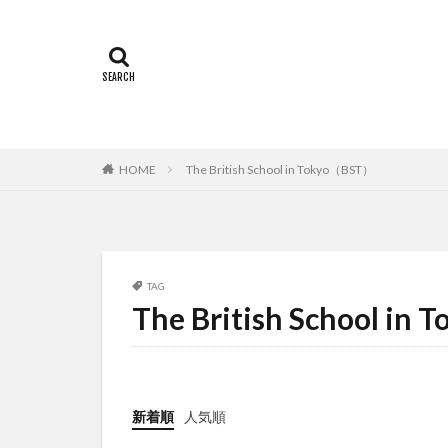
Temple Universi
アルカラ大学
インターンシップ
オフライン授業
カヤグム体験
スケジュール
HOME
The British School in Tokyo（BST）
スペインバルセロ
ソウル女子大学校
ドイツ
ニュ
TAG
ベトナム国家大学
The British School i
ポーラ美術館
ライプツィヒ大学附
上海交通大学留学
人見杯英語スピー
新着順
人気順
内定者報告会