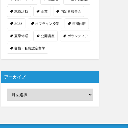
就職活動
企業
内定者報告会
2026
オフライン授業
長期休暇
夏季休暇
公開講座
ボランティア
交換・私費認定留学
アーカイブ