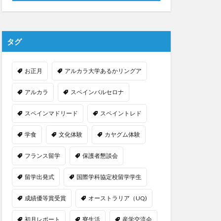
タグ
お正月
アルカラ大学あるかリングア
アルカラ
スペインバルセロナ
スペインマドリード
スペイントレド
学食
文化体験
カヤグム体験
フランス留学
保護者懇談会
留学出発式
国際学科協定校留学学生
成績優等賞受賞
オーストラリア（UQ)
初月レポート
寮生活
産学交流会