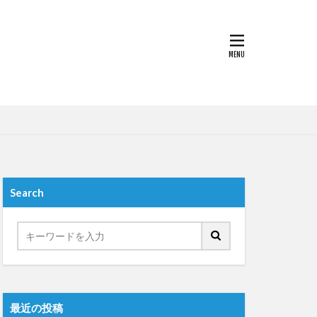
ルカラ
シップ
パス
tional留学
シンポジウム
スペイントレド
大学校
大学ジャパン(TUJ)
Search
語
交通大学
留学
交流会
公開講座
最近の投稿
受賞