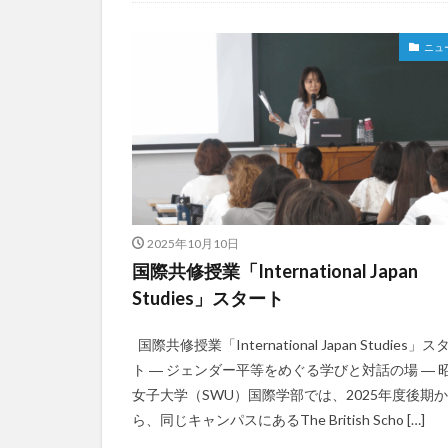
受験生へのメッセ
ニュ
国際学部
国
学生の声
学
懇談会
成績
教員紹介
文
昭和女子大学
東海大学
比
現地レポート
2025年10月10日
留学生
秋桜
国際共修授業「International Japan
西江大学校留学
Studies」スタート
課外活動
金
国際共修授業「International Japan Studies」ス
韓国語
ト ― ジェンダー平等をめぐる学びと対話の場 ― 
女子大学（SWU）国際学部では、2025年度後期か
ら、同じキャンパスにあるThe British Scho […]