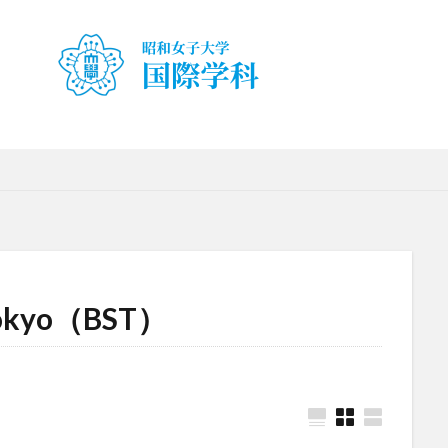
ty Japan Campus（TUJ）
The British School in Tokyo（BST）
UQ
ア
アルカラ大学あるかリングア
アンバサダー
イベント
インターン
・就職活動
オーストラリア
オーストラリア（UQ)
オープンキャン
お正月
お茶会
カーン
カーン・ノルマンディー大学Carré interna
キャリア
キャンパスライフ
クイーンズランド
コンテスト
スピーチコンテスト
スペイン
スペイン・アルカラ大学Alcalingua留学
ナ
スペインマドリード
スペイン留学
スペイン語
ソウル女子
留学
ダーラナ大学留学
ダブル・ディグリー・プログラム
テンプル
ース
フランス
フランス留学
ベトナム
ベトナム国家大学
ハノイ人文社会科学大学留学
ベトナム航空
ベトナム観光
ベトナム
n Tokyo（BST）
ボストン留学
ボランティア
ボランティア活動
ライプツィヒ
属ドイツ語学校interDaF留学
レポート
ワルシャワ大学留学
上海
上海外国語大学
中国
中国留学
中国語
交換・私費認定
チコンテスト
企業
体験授業
保護者懇談会
優勝
入賞
冬休み
出発
初月レポート
卒業式
卒業生
博物館