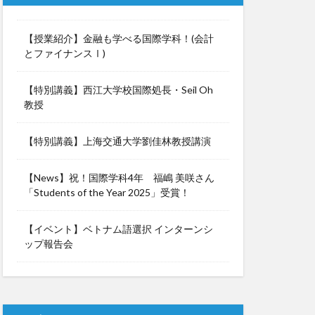
協定校留学学生
研修
学生
【授業紹介】金融も学べる国際学科！(会計
とファイナンスⅠ)
履修科目
からのメッセージ
【特別講義】西江大学校国際処長・Seil Oh
iversity留学
教授
明学林
【特別講義】上海交通大学劉佳林教授講演
講演
特別講義
留学出発式
【News】祝！国際学科4年 福嶋 美咲さん
江大学校
「Students of the Year 2025」受賞！
誠信女子大学校留学
韓国社会研究
【イベント】ベトナム語選択 インターンシ
ップ報告会