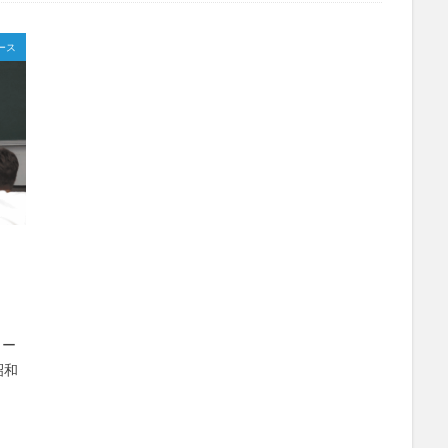
ージ
台湾
国際・地域研究
国際交流
国際学科
国際学科
ース
際学部国際学科
夏季休暇
外部講師
季節学期
学寮
学寮
生特集
学科イベント
学科説明会
学食
寮生活
就職活動
優等賞受賞
授業紹介
授業風景
掲載情報
撮影風景
教員
化体験
日中韓プログラム
日本
昭和ボストン
昭和ボストン・Un
昭和女子大学国際学部
昭和女子大学国際学部国際学科
時間割
東
較社会論
淑明女子大学校
淑明女子大学校留学
特別講座
特別
産学交流会
留学
留学プログラム
留学レポート
留学体験談
祭
秋桜際
箱根湯本
華東師範大学
華東師範大学留学
西
言語交流会
話してみよう韓国語
語学堂
誠信女子大学校
泰植先生
長期休暇
集会
韓国
韓国現代史
韓国留学
ター
昭和
検索