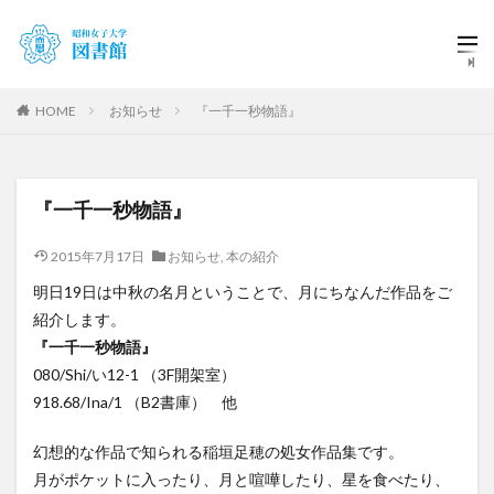
HOME
お知らせ
『一千一秒物語』
『一千一秒物語』
2015年7月17日
お知らせ
,
本の紹介
明日19日は中秋の名月ということで、月にちなんだ作品をご
紹介します。
『一千一秒物語』
080/Shi/い12-1 （3F開架室）
918.68/Ina/1 （B2書庫） 他
幻想的な作品で知られる稲垣足穂の処女作品集です。
月がポケットに入ったり、月と喧嘩したり、星を食べたり、