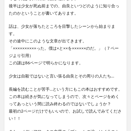
後半は少女が死ぬ前までの、由良といつどのように知り合っ
たのかということが書いてあります。
話は、少女が落ちたところを目撃したシーンから始まりま
す。
その途中にこのような文章が出てきます。
「××××××××××った。僕は×と××を××××××のだ。」（７ペー
ジより引用）
この謎は86ページで明らかになります。
少女は自殺ではないと言い張る由良とその周りの人たち…
長編を読むことが苦手…という方にもこの本はおすすめです。
この本は続きが気になってしまうので、次々とページをめく
ってあっという間に読み終わるのではないでしょうか？
最初の2ページだけでもいいので、お試しで読んでみてくださ
い！！