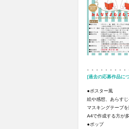
。。。。。。。。。
[過去の応募作品につ
●ポスター風
絵や感想、あらすじ
マスキングテープを
A4で作成する方が
●ポップ