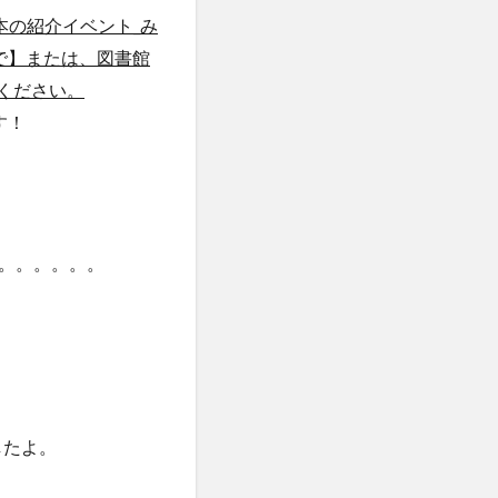
本の紹介イベント_み
まで】または、図書館
ください。
す！
。。。。。。
したよ。