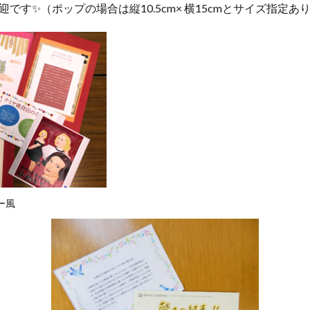
です✨（ポップの場合は縦10.5cm× 横15cmとサイズ指定あ
ー風