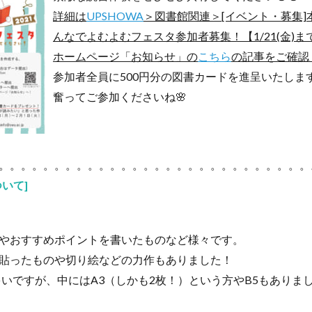
詳細は
UPSHOWA
＞図書館関連＞[イベント・募集]
んなでよむよむフェスタ参加者募集！【1/21(金)
ホームページ「お知らせ」の
こちら
の記事をご確認
参加者全員に500円分の図書カードを進呈いたしま
奮ってご参加くださいね🌸
。。。。。。。。。。。。。。。。。。。。。。。。。。。。
いて]
やおすすめポイントを書いたものなど様々です。
貼ったものや切り絵などの力作もありました！
多いですが、中にはA3（しかも2枚！）という方やB5もありま