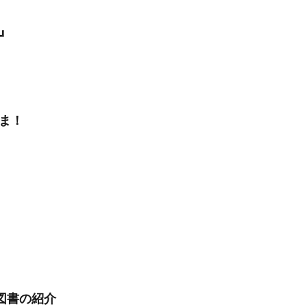
』
ま！
着図書の紹介