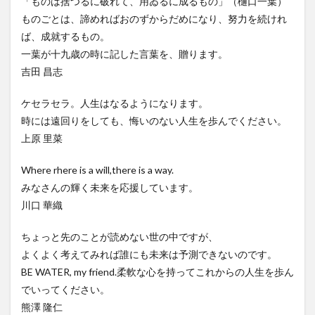
「ものは捨つるに破れて、用ゐるに成るもの」（樋口一葉）
ものごとは、諦めればおのずからだめになり、努力を続けれ
ば、成就するもの。
一葉が十九歳の時に記した言葉を、贈ります。
吉田 昌志
ケセラセラ。人生はなるようになります。
時には遠回りをしても、悔いのない人生を歩んでください。
上原 里菜
Where rhere is a will,there is a way.
みなさんの輝く未来を応援しています。
川口 華織
ちょっと先のことが読めない世の中ですが、
よくよく考えてみれば誰にも未来は予測できないのです。
BE WATER, my friend.柔軟な心を持ってこれからの人生を歩ん
でいってください。
熊澤 隆仁