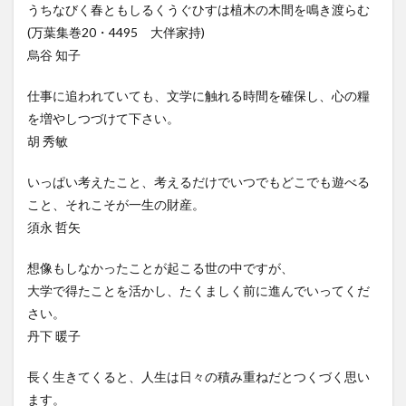
うちなびく春ともしるくうぐひすは植木の木間を鳴き渡らむ
(万葉集巻20・4495 大伴家持)
烏谷 知子
仕事に追われていても、文学に触れる時間を確保し、心の糧
を増やしつづけて下さい。
胡 秀敏
いっぱい考えたこと、考えるだけでいつでもどこでも遊べる
こと、それこそが一生の財産。
須永 哲矢
想像もしなかったことが起こる世の中ですが、
大学で得たことを活かし、たくましく前に進んでいってくだ
さい。
丹下 暖子
長く生きてくると、人生は日々の積み重ねだとつくづく思い
ます。