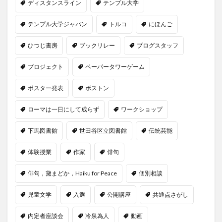
ディスタンスライン
テンプル大学
テンプル大学ジャパン
トルコ
にほんご
ひつじ書房
ブックリレー
ブログスタッフ
プロジェクト
ペーパータワーゲーム
ポスター発表
ボストン
ローマは一日にして成らず
ワークショップ
下馬図書館
世田谷区立図書館
伝統芸能
体験授業
作家
俳句
俳句，黛まどか，Haiku for Peace
個別相談
児童文学
入選
公開講座
共通点さがし
内定者座談会
冷泉為人
動画