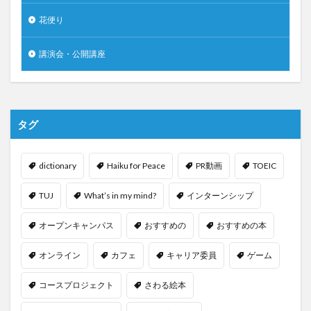
花便り
講演会・公開講座
タグ
dictionary
Haiku for Peace
PR動画
TOEIC
TUJ
What’s in my mind?
インターンシップ
オープンキャンパス
おすすめの
おすすめの本
オンライン
カフェ
キャリア委員
ゲーム
コースプロジェクト
さわる絵本