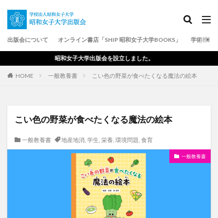
タグ
出版会について
オンライン書店「SHIP 昭和女子大学BOOKS」
学術機関
キャリア
コロナ禍
ブックレット
リポジトリ
昭和女子大学出版会を設立しました。
一般教養書
中国
人生
単行本
古典文法
HOME
一般教養書
こい色の野菜が食べたくなる魔法の絵本
唐招提寺
国際文化研究シリーズ
土木
地産地消
夏目漱石
女性労働
女性文化研究叢書
学生
学苑
家事
こい色の野菜が食べたくなる魔法の絵本
工学・工業
教育
教養
文学
日本史
一般教養書
地産地消
,
学生
,
栄養
,
環境問題
,
食育
日本文学
日本文学評論随筆その他
日本文学詩歌
日本語
書籍
栄養
機械
民族・民俗
一般教養書
泉鏡花
演劇・映画
環境問題
社会
社会科学
芸術・生活
英米文学
評論随筆その他
語学
近代文化研究叢書
食育
学術研究
紀要