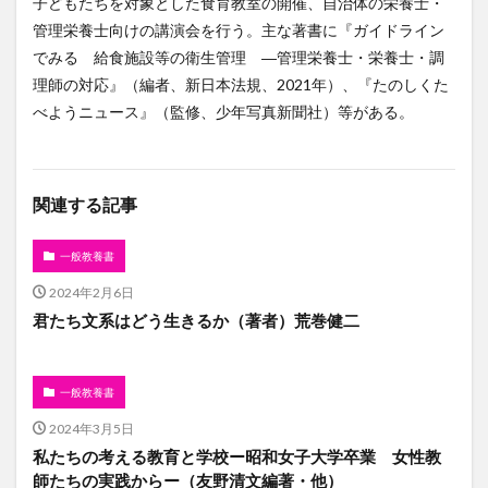
子どもたちを対象とした食育教室の開催、自治体の栄養士・
管理栄養士向けの講演会を行う。主な著書に『ガイドライン
でみる 給食施設等の衛生管理 ―管理栄養士・栄養士・調
理師の対応』（編者、新日本法規、2021年）、『たのしくた
べようニュース』（監修、少年写真新聞社）等がある。
関連する記事
一般教養書
2024年2月6日
君たち文系はどう生きるか（著者）荒巻健二
一般教養書
2024年3月5日
私たちの考える教育と学校ー昭和女子大学卒業 女性教
師たちの実践からー（友野清文編著・他）