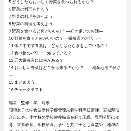
5 どうしたらおいしく野菜を食べられるかな？
6 野菜の料理を作ろう
7 野菜の料理を調べよう
8 野菜の料理を考えよう
9 野菜を食べると何がいいの？ ―好き嫌いのお話―
10 野菜を食ると何がいいの？ ―栄養素のお話し―
11 体の中で栄養素は、どんなはたらきをしているの？
12 食べ物のパワー、知っている？
13 五大栄養素には何がある？
14 おいしい野菜はどこから来るのかな？ ―地産地消の良さ
―
15 まとめよう
16 チェックテスト
編者・監修 星 玲奈
昭和女子大学食健康科学部管理栄養学科専任講師。宮城県仙
台市出身。小学校の学校栄養職員を経て現職。専門分野は食
育、栄養教育、学校給食。学生と共に子ども食堂や、地域の