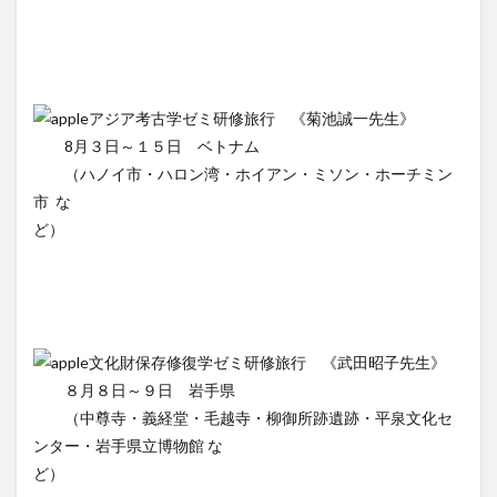
アジア考古学ゼミ研修旅行 《菊池誠一先生》
8月３日～１５日 ベトナム
（ハノイ市・ハロン湾・ホイアン・ミソン・ホーチミン
市 な
ど）
文化財保存修復学ゼミ研修旅行 《武田昭子先生》
８月８日～９日 岩手県
（中尊寺・義経堂・毛越寺・柳御所跡遺跡・平泉文化セ
ンター・岩手県立博物館 な
ど）