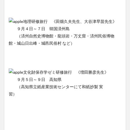
地理研修旅行 《田畑久夫先生、大谷津早苗先生》
９月４日～７日 韓国済州島
（済州自然史博物館・龍頭岩・万丈窟・済州民俗博物
館・城山日出峰・城邑民俗村 など）
文化財保存学ゼミ研修旅行 《増田勝彦先生》
９月５日～９日 高知県
（高知県立紙産業技術センターにて和紙抄製 実
習）