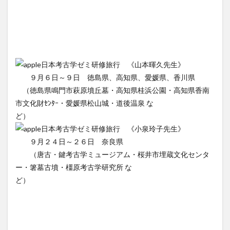
日本考古学ゼミ研修旅行 《山本暉久先生》
９月６日～９日 徳島県、高知県、愛媛県、香川県
（徳島県鳴門市萩原墳丘墓・高知県桂浜公園・高知県香南
市文化財ｾﾝﾀｰ・愛媛県松山城・道後温泉 な
ど）
日本考古学ゼミ研修旅行 《小泉玲子先生》
９月２４日～２６日 奈良県
（唐古・鍵考古学ミュージアム・桜井市埋蔵文化センタ
ー・箸墓古墳・橿原考古学研究所 な
ど）