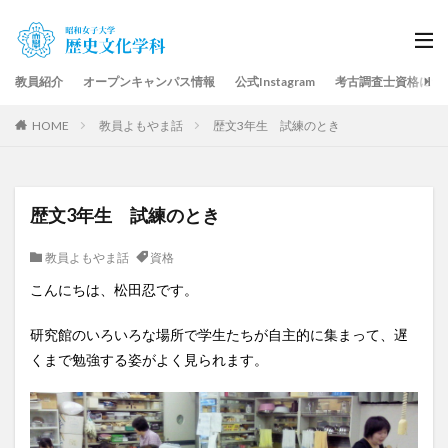
教員紹介
オープンキャンパス情報
公式Instagram
考古調査士資格につ
HOME
教員よもやま話
歴文3年生 試練のとき
歴文3年生 試練のとき
教員よもやま話
資格
こんにちは、松田忍です。
研究館の
いろいろな
場所で
学生たちが
自主的に
集まって
、
遅
くまで
勉強
する
姿
が
よく
見られます。