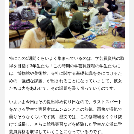
特に
この
1週間
くらい
よく
集まっているのは、学芸員資格の取
得を目指す3年生たち！
この時期の学芸員課程の学生たちに
は、博物館や美術館、寺社に関する基礎知識を身につけるた
めの「強烈な課題」が出されることになっていまして、彼女
たちは力をあわせて、その課題を乗り切っていく
のです。
いよいよ
今日はその提出
締め切り
日なので
、
ラストスパート
を
かける
学生で実習室はムンムンと
この熱気
。画像が湿気で
曇りそうなくらいです笑 歴文では、
この
修羅場をくぐり抜
けて成長し、
さらに館務実習などを経験した
学生が立派に
学
芸員資格を
取得していく
ことになっているのです。