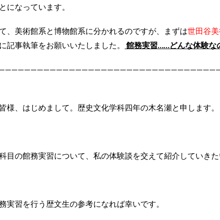
とになっています。
て
、
美術館系
と
博物館系
に
分かれるのですが
、
まずは
世田谷美
に記事執筆をお願いいたしました。
館務実習……どんな体験な
——————————————————————————————————
皆様、はじめまして。歴史文化学科四年の木名瀬と申します。
科目の館務実習について、私の体験談を交えて紹介していきた
務実習を行う歴文生の参考になれば幸いです。