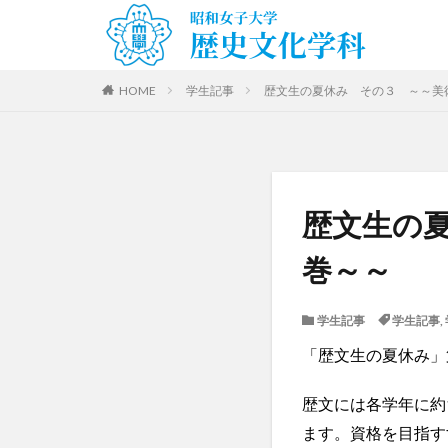
HOME
学生記事
歴文生の夏休み その３ ～～美
歴文生の
巻～～
学生記事
学生記事
,
「歴文生の夏休み」
歴文には各学年に約
ます。
資格を
目指す