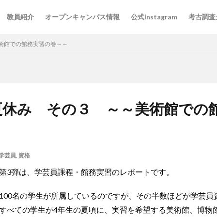
教員紹介
オープンキャンパス情報
公式Instagram
考古調査
術館での館務実習の巻～～
夏休み その３ ～～美術館での
学芸員
,
資格
第3弾は、学芸員課程・館務実習のレポートです。
100名の学生が所属しているのですが、その半数
ほどが学芸員
すべての
学生
が4年生の夏
頃
に、
実習を
希望する美術館、博物