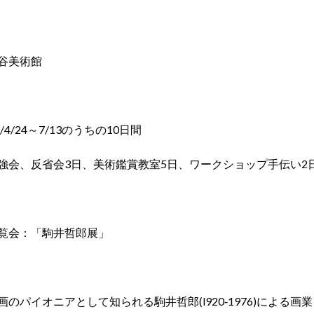
谷美術館
/4/24～7/13のうちの10日間
強会、反省会3日、美術鑑賞教室5日、ワークショップ手伝い2日
覧会：「駒井哲郎展」
のパイオニアとして知られる駒井哲郎(l920‐1976)による