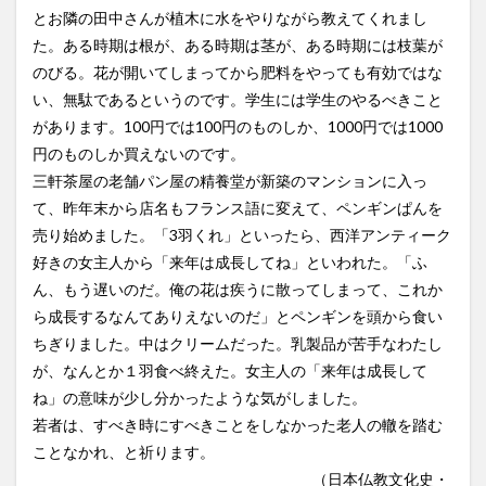
とお隣の田中さんが植木に水をやりながら教えてくれまし
た。ある時期は根が、ある時期は茎が、ある時期には枝葉が
のびる。花が開いてしまってから肥料をやっても有効ではな
い、無駄であるというのです。学生には学生のやるべきこと
があります。100円では100円のものしか、1000円では1000
円のものしか買えないのです。
三軒茶屋の老舗パン屋の精養堂が新築のマンションに入っ
て、昨年末から店名もフランス語に変えて、ペンギンぱんを
売り始めました。「3羽くれ」といったら、西洋アンティーク
好きの女主人から「来年は成長してね」といわれた。「ふ
ん、もう遅いのだ。俺の花は疾うに散ってしまって、これか
ら成長するなんてありえないのだ」とペンギンを頭から食い
ちぎりました。中はクリームだった。乳製品が苦手なわたし
が、なんとか１羽食べ終えた。女主人の「来年は成長して
ね」の意味が少し分かったような気がしました。
若者は、すべき時にすべきことをしなかった老人の轍を踏む
ことなかれ、と祈ります。
（日本仏教文化史・