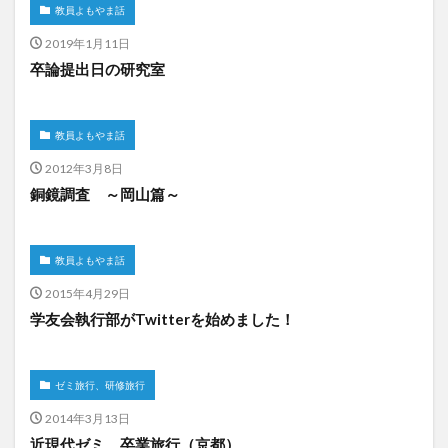
教員よもやま話
2019年1月11日
卒論提出日の研究室
教員よもやま話
2012年3月8日
銅鏡調査 ～岡山篇～
教員よもやま話
2015年4月29日
学友会執行部がTwitterを始めました！
ゼミ旅行、研修旅行
2014年3月13日
近現代ゼミ、卒業旅行（京都）