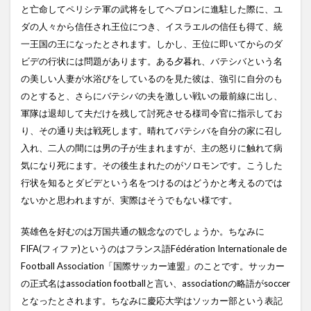
と亡命してペリシテ軍の武将をしてヘブロンに進駐した際に、ユ
ダの人々から信任され王位につき、イスラエルの信任も得て、統
一王国の王になったとされます。しかし、王位に即いてからのダ
ビデの行状には問題があります。ある夕暮れ、バテシバという名
の美しい人妻が水浴びをしているのを見た彼は、強引に自分のも
のとすると、さらにバテシバの夫を激しい戦いの最前線に出し、
軍隊は退却して夫だけを残して討死させる様司令官に指示してお
り、その通り夫は戦死します。晴れてバテシバを自分の家に召し
入れ、二人の間には男の子が生まれますが、主の怒りに触れて病
気になり死にます。その後生まれたのがソロモンです。こうした
行状を知るとダビデという名をつけるのはどうかと考えるのでは
ないかと思われますが、実際はそうでもない様です。
英雄色を好むのは万国共通の観念なのでしょうか。ちなみに
FIFA(フィファ)というのはフランス語Fédération Internationale de
Football Association「国際サッカー連盟」のことです。サッカー
の正式名はassociation footballと言い、associationの略語がsoccer
となったとされます。ちなみに慶応大学はソッカー部という表記