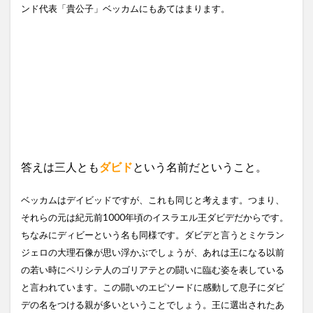
ンド代表「貴公子」ベッカムにもあてはまります。
答えは三人とも
ダビド
という名前だということ。
ベッカムはデイビッドですが、これも同じと考えます。つまり、
それらの元は紀元前1000年頃のイスラエル王ダビデだからです。
ちなみにディビーという名も同様です。ダビデと言うとミケラン
ジェロの大理石像が思い浮かぶでしょうが、あれは王になる以前
の若い時にペリシテ人のゴリアテとの闘いに臨む姿を表している
と言われています。この闘いのエピソードに感動して息子にダビ
デの名をつける親が多いということでしょう。王に選出されたあ